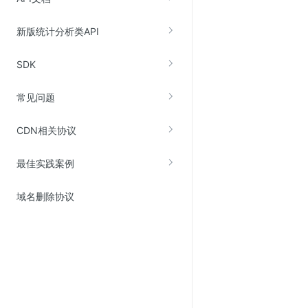
Web应用防火墙(WAF)
新版统计分析类API
密钥管理服务
SSL证书管理
SDK
云安全中心
常见问题
应急响应
CDN相关协议
合规性
资质认证
最佳实践案例
欧盟数据保护条例（GDPR）
域名删除协议