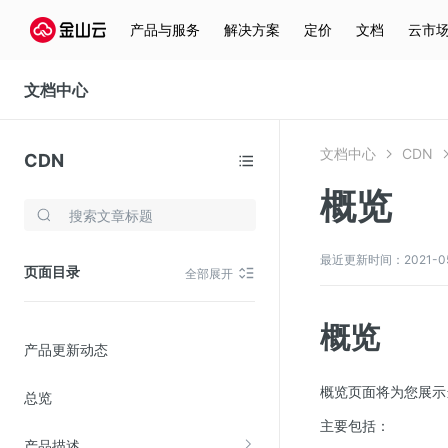
产品与服务
解决方案
定价
文档
云市
文档中心
文档中心
CDN
CDN
概览
存储与云分发
文件存储KPFS
最近更新时间：2021-05-1
页面目录
全部展开
CDN
对象存储(KS3)
概览
产品更新动态
云硬盘(EBS)
文件存储KFS
概览页面将为您展示
总览
全站加速
主要包括：
产品描述
在线迁移服务