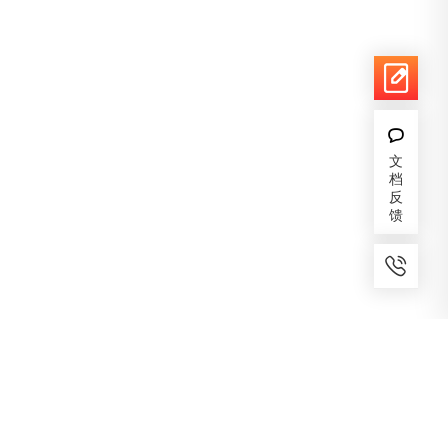
文
档
反
馈
7x24小时服务
免费备案