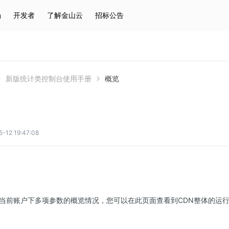
场
开发者
了解金山云
招标公告
热门搜索
云服务器
弹性IP
对象存储
IAM
新版统计类控制台使用手册
概览
2 19:47:08
当前账户下多项参数的概览情况，您可以在此页面查看到CDN整体的运