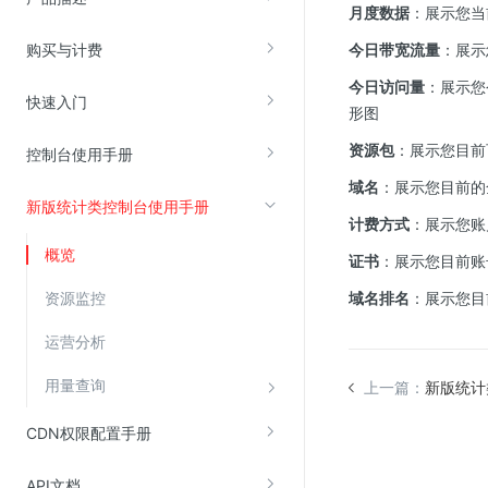
月度数据
：展示您当
购买与计费
今日带宽流量
：展示
视频云服务
今日访问量
：展示您
云直播(KLS)
快速入门
形图
云转码(KET)
资源包
：展示您目前
控制台使用手册
边缘节点计算
域名
：展示您目前的
新版统计类控制台使用手册
云安全
计费方式
：展示您账
概览
证书
：展示您目前账
金山云云防火墙
大模型应用防火墙
资源监控
域名排名
：展示您目
渗透测试
运营分析
云堡垒机
用量查询
上一篇：
新版统计
高防IP(KAD)
CDN权限配置手册
DDoS原生高防
主机安全
API文档