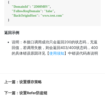
{

"DomainId"
: 
"2D08M8V"
,

"FollowReqDomain"
: 
"false"
,

"BackOriginHost"
: 
"www.test.com"
}
返回示例
说明：本接口调用成功只会返回200的状态码，无返
回值，若调用失败，则会返回403/400状态码，400
的具体错误原因详见【
使用须知
】中错误代码表说明
上一篇：设置缓存策略
下一篇：设置Refer防盗链