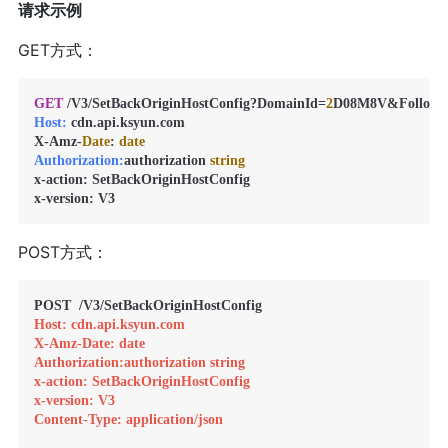
请求示例
GET方式：
GET
 /V3/SetBackOriginHostConfig?DomainId=
2
D08M8V&FollowR
Host:
 cdn.api.ksyun.com

X-Amz-
Date
: 
date
Authorization:
authorization 
string
x-action: SetBackOriginHostConfig

x-version: V3
POST方式：
Host: cdn.api.ksyun.com
X-Amz-Date: date
Authorization:authorization string
x-action: SetBackOriginHostConfig
x-version: V3
Content-Type: application/json