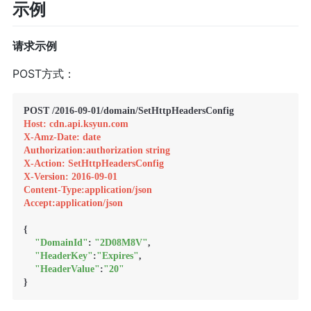
示例
请求示例
POST方式：
Host: cdn.api.ksyun.com
X-Amz-Date: date
Authorization:authorization string
X-Action: SetHttpHeadersConfig
X-Version: 2016-09-01
Content-Type:application/json
Accept:application/json
{

"DomainId"
: 
"2D08M8V"
,

"HeaderKey"
:
"Expires"
,

"HeaderValue"
:
"20"