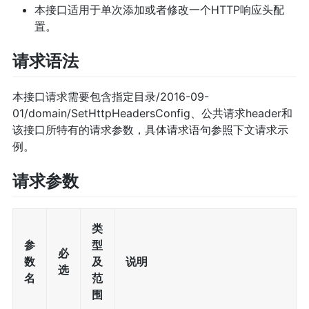
本接口适用于单次添加或者修改一个HTTP响应头配
置。
请求语法
本接口请求需要包含指定目录/2016-09-
01/domain/SetHttpHeadersConfig、公共请求header和
该接口所特有的请求参数，具体请求语句参照下文请求示
例。
请求参数
类
参
型
必
数
及
说明
选
名
范
围