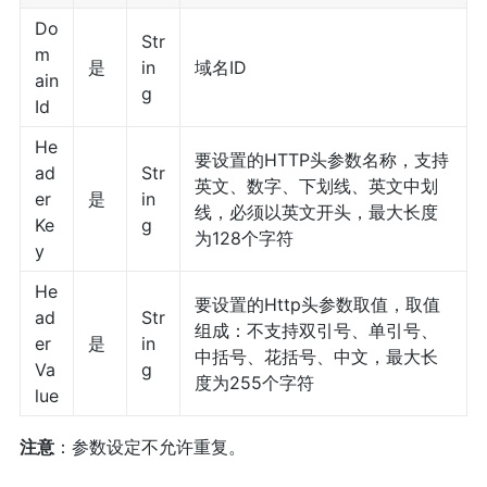
Do
Str
m
是
in
域名ID
ain
g
Id
He
要设置的HTTP头参数名称，支持
ad
Str
英文、数字、下划线、英文中划
er
是
in
线，必须以英文开头，最大长度
Ke
g
为128个字符
y
He
要设置的Http头参数取值，取值
ad
Str
组成：不支持双引号、单引号、
er
是
in
中括号、花括号、中文，最大长
Va
g
度为255个字符
lue
注意
：参数设定不允许重复。