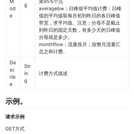
M
第95%个点
g
od
averagebw：日峰值平均值计费；日峰
e
值的平均值取每月初到昨日的各日峰值
带宽，求平均值。注意：分母不是截止
到昨日的固定天数，有多少天的日峰值
分母就是多少。
monthflow：流量按月；按整月流量汇
总之和计费。
De
Str
sc
in
计费方式描述
rib
g
e
示例。
请求示例
GET方式