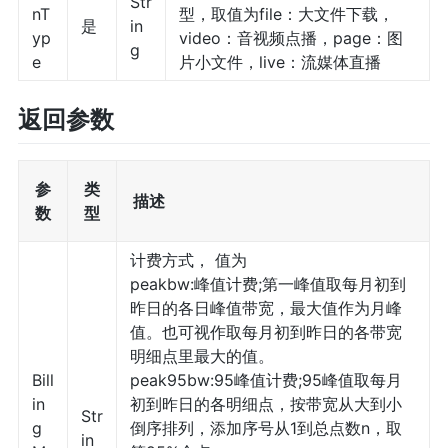
Str
nT
型，取值为file：大文件下载，
是
in
yp
video：音视频点播，page：图
g
e
片小文件，live：流媒体直播
返回参数
参
类
描述
数
型
计费方式， 值为
peakbw:峰值计费;第一峰值取每月初到
昨日的各日峰值带宽，最大值作为月峰
值。也可视作取每月初到昨日的各带宽
明细点里最大的值。
Bill
peak95bw:95峰值计费;95峰值取每月
in
初到昨日的各明细点，按带宽从大到小
Str
g
倒序排列，添加序号从1到总点数n，取
in