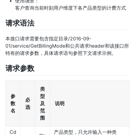
使用场景：
客户查询当前时刻用户维度下各产品类型的计费方式
请求语法
本接口请求需要包含指定目录/2016-09-
01/service/GetBillingMode和公共请求header和该接口所
特有的请求参数，具体请求语句参照下文请求示例。
请求参数
类
参
型
必
数
及
说明
选
名
范
围
Cd
产品类型，只允许输入一种类