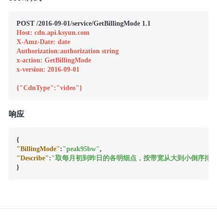
Host: cdn.api.ksyun.com
X-Amz-Date: date
Authorization:authorization string
x-action: GetBillingMode
x-version: 2016-09-01
{"CdnType":"video"}
响应
{
"BillingMode"
:
"peak95bw"
,
"Describe"
:
"取每月初到昨日的各明细点，按带宽从大到小倒序排列，添加序号
}