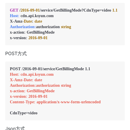
GET
 /
2016
-
09
-
01
/service/GetBillingMode?CdnType=video 
1.1
Host:
 cdn.api.ksyun.com

X-Amz-
Date
: 
date
Authorization:
authorization 
string
x-action: GetBillingMode

x-version: 
2016
-
09
-
01
POST方式
Host: cdn.api.ksyun.com
X-Amz-Date: date
Authorization:authorization string
x-action: GetBillingMode
x-version: 2016-09-01
Content-Type: application/x-www-form-urlencoded
Json方式