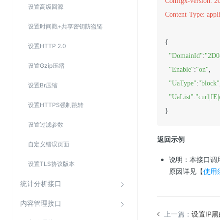
Configx-version: 2
设置高级回源
Content-Type: appli
设置时间戳+共享密钥防盗链
{

设置HTTP 2.0
"DomainId"
:
"2D
设置Gzip压缩
"Enable"
:
"on"
,

"UaType"
:
"block"
设置Br压缩
"UaList"
:
"curl|IE
设置HTTPS强制跳转
}
设置过滤参数
返回示例
自定义错误页面
说明：本接口调用
设置TLS协议版本
原因详见【
使用
统计分析接口
内容管理接口
上一篇：
设置IP