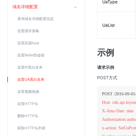
UaType
SSL证书管理
域名详细配置
云安全中心
查询域名详细配置信息
UaList
应急响应
设置缓存策略
合规性
设置回源host
示例
资质认证
设置Refer防盗链
欧盟数据保护条例（GDPR）
请求示例
设置IP黑白名单
POST方式
设置UA黑白名单
设置视频拖拽
Host: cdn.api.ksyu
设置HTTP头
X-Amz-Date: date
删除HTTP头
Authorization:autho
获取HTTP头列表
x-action: SetUaProt