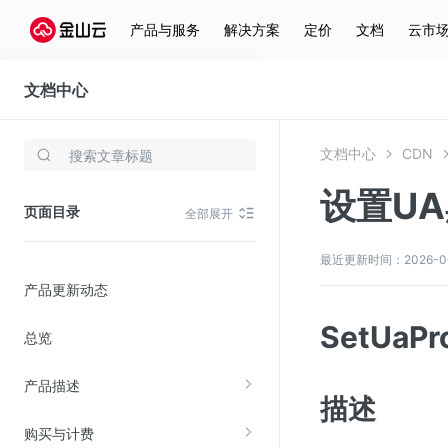
产品与服务
解决方案
定价
文档
云市
文档中心
CDN
文档中心
CDN
存储与云分发
设置U
文件存储KPFS
页面目录
全部展开
CDN
对象存储(KS3)
最近更新时间：2026-06-1
产品更新动态
云硬盘(EBS)
文件存储KFS
SetUaPr
总览
全站加速
产品描述
在线迁移服务
描述
购买与计费
视频云服务