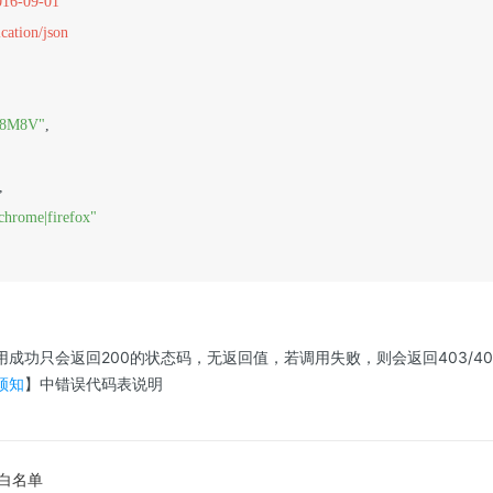
016-09-01
cation/json
08M8V"
,

,

|chrome|firefox"
成功只会返回200的状态码，无返回值，若调用失败，则会返回403/40
须知
】中错误代码表说明
黑白名单