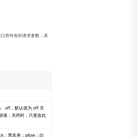
er和该接口所特有的请求参数，具
off，默认值为 off 关
填项；关闭时，只更改此
ck：黑名单；allow：白