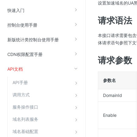
设置加速域名的UA
云直播(KLS)
快速入门
请求语法
云转码(KET)
控制台使用手册
边缘节点计算
本接口请求需要包含指定目
新版统计类控制台使用手册
体请求语句参照下文
云安全
CDN权限配置手册
金山云云防火墙
请求参数
大模型应用防火墙
API文档
渗透测试
参数名
API手册
云堡垒机
高防IP(KAD)
调用方式
DomainId
DDoS原生高防
服务操作接口
主机安全
Enable
域名列表服务
Web应用防火墙(WAF)
域名基础配置
密钥管理服务