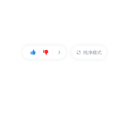
纯净模式
热门产品
账户管理
云服务器
管理控制台
数据库
账号管理
对象存储
实名认证
CDN
订单管理