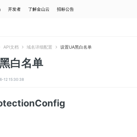
场
开发者
了解金山云
招标公告
热门搜索
云服务器
弹性IP
对象存储
IAM
API文档
域名详细配置
设置UA黑白名单
A黑白名单
2 15:30:38
otectionConfig