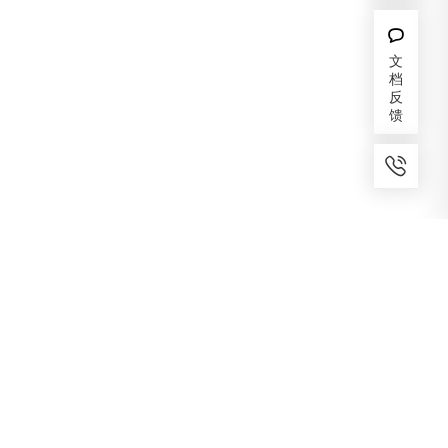
文
档
反
馈
7x24小时服务
免费备案
建议反馈
专家服务