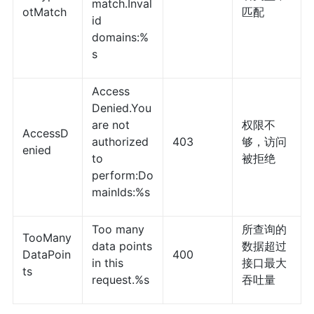
match.Inval
otMatch
匹配
id
domains:%
s
Access
Denied.You
are not
权限不
AccessD
authorized
403
够，访问
enied
to
被拒绝
perform:Do
mainIds:%s
Too many
所查询的
TooMany
data points
数据超过
DataPoin
400
in this
接口最大
ts
request.%s
吞吐量