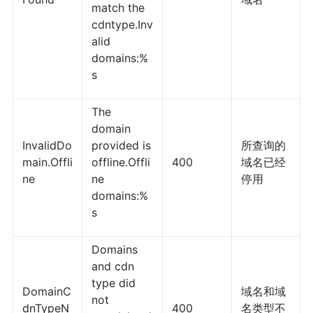
match the
cdntype.Inv
alid
domains:%
s
The
domain
InvalidDo
provided is
所查询的
main.Offli
offline.Offli
400
域名已经
ne
ne
停用
domains:%
s
Domains
and cdn
type did
DomainC
域名和域
not
dnTypeN
400
名类型不