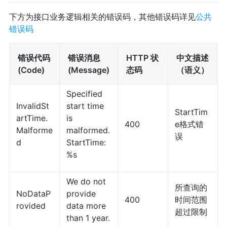
下方为接口业务逻辑相关的错误码，其他错误码详见
公共
错误码
错误代码
错误消息
HTTP 状
中文描述
(Code)
(Message)
态码
（语义）
Specified
InvalidSt
start time
StartTim
artTime.
is
400
e格式错
Malforme
malformed.
误
d
StartTime:
%s
We do not
所查询的
NoDataP
provide
400
时间范围
rovided
data more
超过限制
than 1 year.