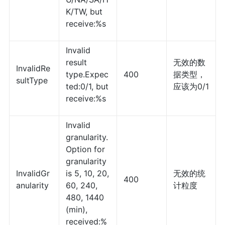
K/TW, but
receive:%s
Invalid
result
无效的数
InvalidRe
type.Expec
400
据类型，
sultType
ted:0/1, but
应该为0/1
receive:%s
Invalid
granularity.
Option for
granularity
InvalidGr
is 5, 10, 20,
无效的统
400
anularity
60, 240,
计粒度
480, 1440
(min),
received:%