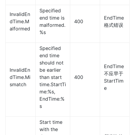
Specified
InvalidEn
end time is
EndTime
dTime.M
400
malformed.
格式错误
alformed
%s
Specified
end time
should not
EndTime
InvalidEn
be earlier
不应早于
dTime.Mi
than start
400
StartTim
smatch
time.StartTi
e
me:%s,
EndTime:%
s
Start time
with the