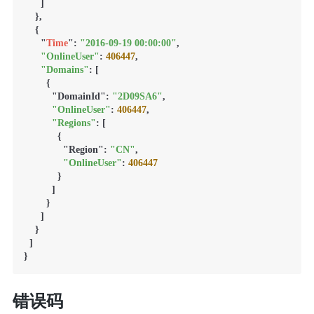
      ]

    },

    {

      "
Time
": 
"2016-09-19 00:00:00"
,

"OnlineUser"
: 
406447
,

"Domains"
: [

        {

          "DomainId": 
"2D09SA6"
,

"OnlineUser"
: 
406447
,

"Regions"
: [

            {

              "Region": 
"CN"
,

"OnlineUser"
: 
406447
            }

          ]

        }

      ]

    }

  ]

}
错误码