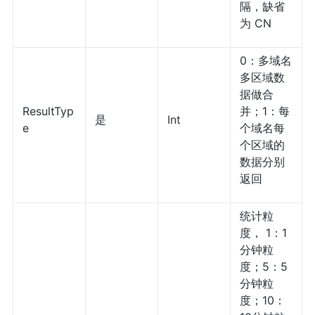
隔，缺省
为 CN
0：多域名
多区域数
据做合
ResultTyp
并；1：每
是
Int
e
个域名每
个区域的
数据分别
返回
统计粒
度， 1：1
分钟粒
度；5：5
分钟粒
度；10：