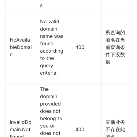
s
No valid
domain
所查询的
name was
NoAvaila
域名在当
found
bleDomai
400
前查询条
according
n
件下没数
to the
据
query
criteria.
The
domain
provided
does not
belong to
InvalidDo
直播业务
you or
main.Not
400
不存在此
does not
Found
域名