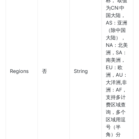
称， 取值
为CN:中
国大陆，
AS：亚洲
（除中国
大陆），
NA：北美
洲，SA：
南美洲，
EU：欧
Regions
否
String
洲，AU：
大洋洲,非
洲：AF，
支持多计
费区域查
询，多个
区域用逗
号（半
角）分