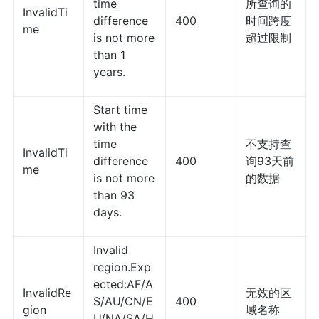
time
所查询的
InvalidTi
difference
400
时间跨度
me
is not more
超过限制
than 1
years.
Start time
with the
time
不支持查
InvalidTi
difference
400
询93天前
me
is not more
的数据
than 93
days.
Invalid
region.Exp
ected:AF/A
InvalidRe
无效的区
S/AU/CN/E
400
gion
域名称
U/NA/SA/H