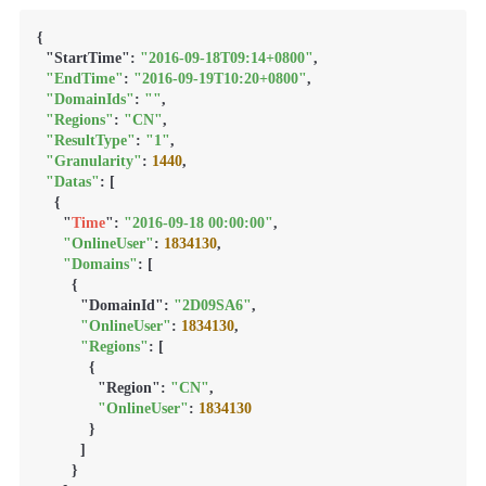
{

  "StartTime": 
"2016-09-18T09:14+0800"
,

"EndTime"
: 
"2016-09-19T10:20+0800"
,

"DomainIds"
: 
""
,

"Regions"
: 
"CN"
,

"ResultType"
: 
"1"
,

"Granularity"
: 
1440
,

"Datas"
: [

    {

      "
Time
": 
"2016-09-18 00:00:00"
,

"OnlineUser"
: 
1834130
,

"Domains"
: [

        {

          "DomainId": 
"2D09SA6"
,

"OnlineUser"
: 
1834130
,

"Regions"
: [

            {

              "Region": 
"CN"
,

"OnlineUser"
: 
1834130
            }

          ]

        }
