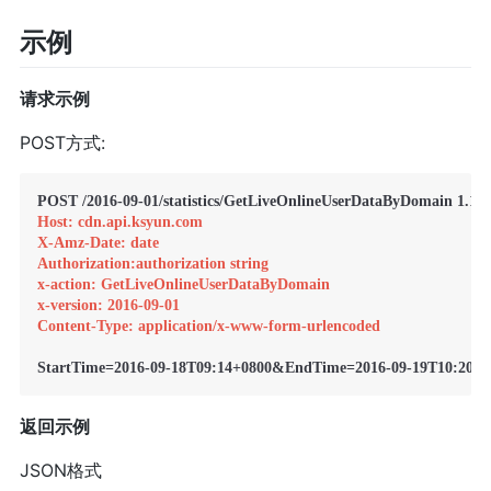
示例
请求示例
POST方式:
Host: cdn.api.ksyun.com
X-Amz-Date: date
Authorization:authorization string
x-action: GetLiveOnlineUserDataByDomain
x-version: 2016-09-01
Content-Type: application/x-www-form-urlencoded
StartTime=2016-09-18T09:14+0800&EndTime=2016-09-19T10:20
返回示例
JSON格式