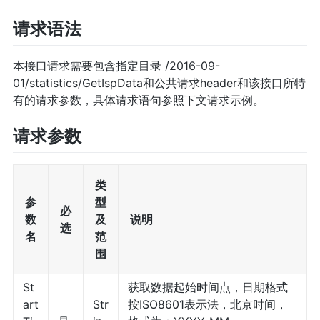
请求语法
本接口请求需要包含指定目录 /2016-09-
01/statistics/GetIspData和公共请求header和该接口所特
有的请求参数，具体请求语句参照下文请求示例。
请求参数
类
参
型
必
数
及
说明
选
名
范
围
St
获取数据起始时间点，日期格式
art
Str
按ISO8601表示法，北京时间，