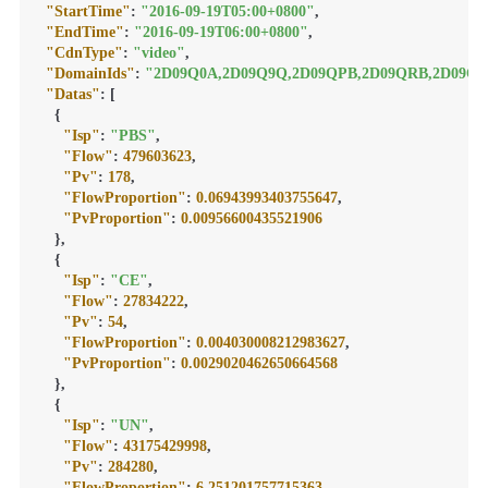
"StartTime"
:
"2016-09-19T05:00+0800"
,
"EndTime"
:
"2016-09-19T06:00+0800"
,
"CdnType"
:
"video"
,
"DomainIds"
:
"2D09Q0A,2D09Q9Q,2D09QPB,2D09QRB,2D09QR
"Datas"
:
[
{
"Isp"
:
"PBS"
,
"Flow"
:
479603623
,
"Pv"
:
178
,
"FlowProportion"
:
0.06943993403755647
,
"PvProportion"
:
0.00956600435521906
}
,
{
"Isp"
:
"CE"
,
"Flow"
:
27834222
,
"Pv"
:
54
,
"FlowProportion"
:
0.004030008212983627
,
"PvProportion"
:
0.0029020462650664568
}
,
{
"Isp"
:
"UN"
,
"Flow"
:
43175429998
,
"Pv"
:
284280
,
"FlowProportion"
:
6.251201757715363
,