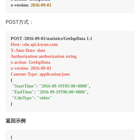
x-version: 
2016
-
09
-
01
POST方式：
Host: cdn.api.ksyun.com
X-Amz-Date: date
Authorization:authorization string
x-action: GetIspData
x-version: 2016-09-01
Content-Type: application/json
{

"StartTime"
: 
"2016-09-19T05:00+0800"
,

"EndTime"
: 
"2016-09-19T06:00+0800"
,

"CdnType"
: 
"video"
返回示例
{