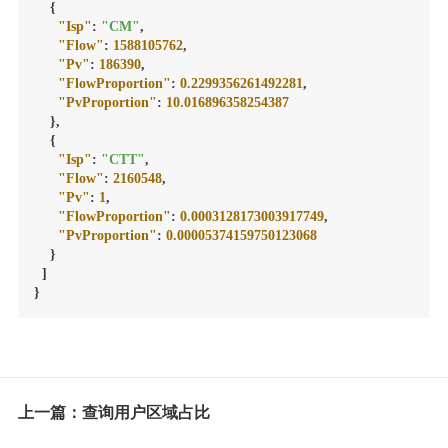
{
"Isp"
:
"CM"
,
"Flow"
:
1588105762
,
"Pv"
:
186390
,
"FlowProportion"
:
0.2299356261492281
,
"PvProportion"
:
10.016896358254387
}
,
{
"Isp"
:
"CTT"
,
"Flow"
:
2160548
,
"Pv"
:
1
,
"FlowProportion"
:
0.0003128173003917749
,
"PvProportion"
:
0.00005374159750123068
}
]
}
上一篇：查询用户区域占比