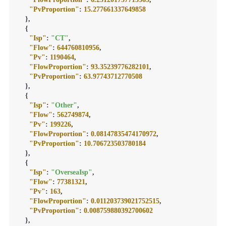
"PvProportion"
:
15.277661337649858
}
,
{
"Isp"
:
"CT"
,
"Flow"
:
644760810956
,
"Pv"
:
1190464
,
"FlowProportion"
:
93.35239776282101
,
"PvProportion"
:
63.97743712770508
}
,
{
"Isp"
:
"Other"
,
"Flow"
:
562749874
,
"Pv"
:
199226
,
"FlowProportion"
:
0.08147835474170972
,
"PvProportion"
:
10.706723503780184
}
,
{
"Isp"
:
"OverseaIsp"
,
"Flow"
:
77381321
,
"Pv"
:
163
,
"FlowProportion"
:
0.011203739021752515
,
"PvProportion"
:
0.008759880392700602
}
,