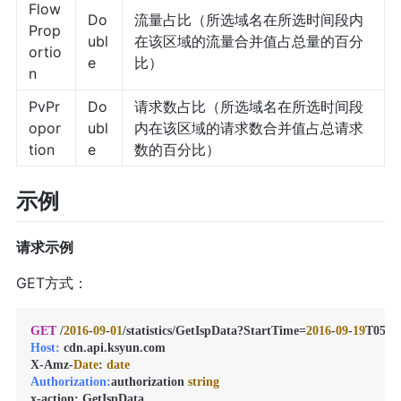
Flow
Do
流量占比（所选域名在所选时间段内
Prop
ubl
在该区域的流量合并值占总量的百分
ortio
e
比）
n
PvPr
Do
请求数占比（所选域名在所选时间段
opor
ubl
内在该区域的请求数合并值占总请求
tion
e
数的百分比）
示例
请求示例
GET方式：
GET
 /
2016
-
09
-
01
/statistics/GetIspData?StartTime=
2016
-
09
-
19
T05:
0
Host:
 cdn.api.ksyun.com 

X-Amz-
Date
: 
date
Authorization:
authorization 
string
x-action: GetIspData 
