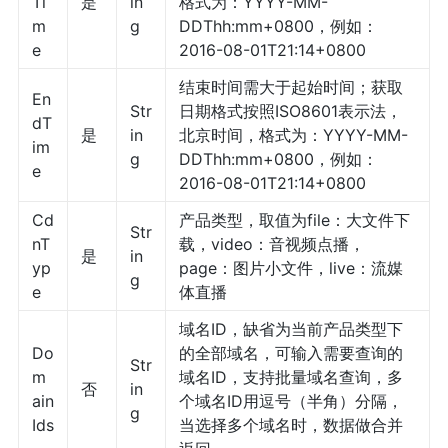
Ti
是
in
格式为：YYYY-MM-
m
g
DDThh:mm+0800，例如：
e
2016-08-01T21:14+0800
结束时间需大于起始时间；获取
En
Str
日期格式按照ISO8601表示法，
dT
是
in
北京时间，格式为：YYYY-MM-
im
g
DDThh:mm+0800，例如：
e
2016-08-01T21:14+0800
Cd
产品类型，取值为file：大文件下
Str
nT
载，video：音视频点播，
是
in
yp
page：图片小文件，live：流媒
g
e
体直播
域名ID，缺省为当前产品类型下
Do
的全部域名，可输入需要查询的
Str
m
域名ID，支持批量域名查询，多
否
in
ain
个域名ID用逗号（半角）分隔，
g
Ids
当选择多个域名时，数据做合并