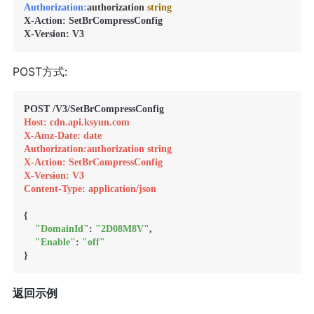
Authorization:
authorization 
string
X-Action: SetBrCompressConfig

X-Version: V3
POST方式:
Host: cdn.api.ksyun.com
X-Amz-Date: date
Authorization:authorization string
X-Action: SetBrCompressConfig
X-Version: V3
Content-Type: application/json
{

"DomainId"
: 
"2D08M8V"
,

"Enable"
: 
"off"
}
返回示例