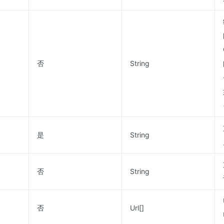
否
String
是
String
否
String
否
Url[]