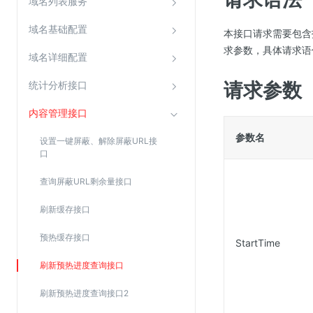
域名列表服务
Web应用防火墙(WAF)
域名基础配置
本接口请求需要包含指定目录
密钥管理服务
求参数，具体请求语
SSL证书管理
域名详细配置
云安全中心
请求参数
统计分析接口
应急响应
内容管理接口
合规性
参数名
设置一键屏蔽、解除屏蔽URL接
口
资质认证
查询屏蔽URL剩余量接口
欧盟数据保护条例（GDPR）
刷新缓存接口
预热缓存接口
StartTime
刷新预热进度查询接口
刷新预热进度查询接口2