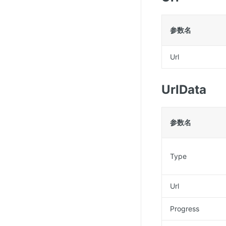
参数名
Url
UrlData
参数名
Type
Url
Progress