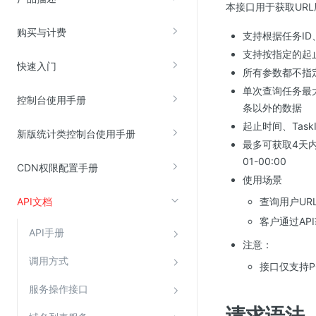
本接口用于获取UR
购买与计费
支持根据任务ID
视频云服务
支持按指定的起
云直播(KLS)
快速入门
所有参数都不指
云转码(KET)
单次查询任务最大返
控制台使用手册
边缘节点计算
条以外的数据
起止时间、Tas
新版统计类控制台使用手册
云安全
最多可获取4天内的
01-00:00
CDN权限配置手册
金山云云防火墙
使用场景
大模型应用防火墙
API文档
查询用户U
渗透测试
客户通过AP
API手册
云堡垒机
注意：
高防IP(KAD)
调用方式
接口仅支持P
DDoS原生高防
服务操作接口
主机安全
请求语法