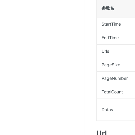
参数名
StartTime
EndTime
Urls
PageSize
PageNumber
TotalCount
Datas
Url