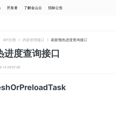
场
开发者
了解金山云
招标公告
热门搜索
云服务器
弹性IP
对象存储
IAM
API文档
内容管理接口
刷新预热进度查询接口
热进度查询接口
3 09:57:28
eshOrPreloadTask