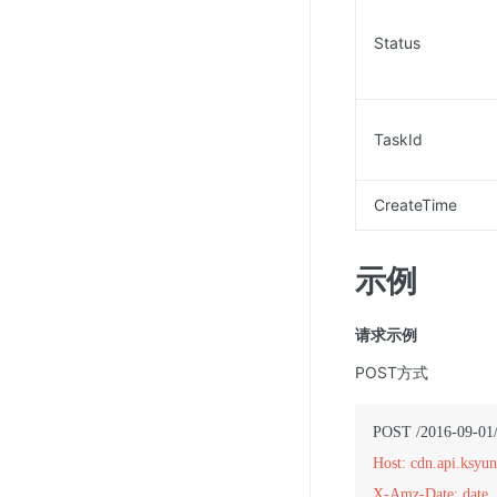
Status
TaskId
CreateTime
示例
请求示例
POST方式
Host: cdn.api.ksyu
X-Amz-Date: date