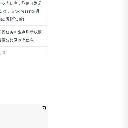
热状态信息，取值分别是
(成功)、progressing(进
iled(刷新失败)
按照任务ID查询刷新或预
度百分比及状态信息
时间