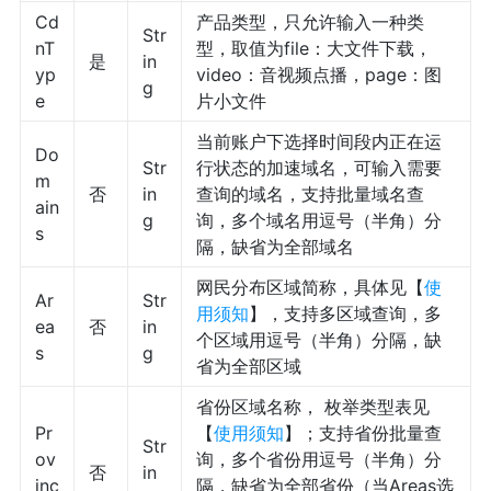
Cd
产品类型，只允许输入一种类
Str
nT
型，取值为file：大文件下载，
是
in
yp
video：音视频点播，page：图
g
e
片小文件
当前账户下选择时间段内正在运
Do
Str
行状态的加速域名，可输入需要
m
否
in
查询的域名，支持批量域名查
ain
g
询，多个域名用逗号（半角）分
s
隔，缺省为全部域名
网民分布区域简称，具体见【
使
Ar
Str
用须知
】，支持多区域查询，多
ea
否
in
个区域用逗号（半角）分隔，缺
s
g
省为全部区域
省份区域名称， 枚举类型表见
Pr
【
使用须知
】；支持省份批量查
Str
ov
询，多个省份用逗号（半角）分
否
in
inc
隔，缺省为全部省份（当Areas选