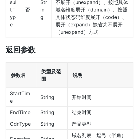
sul
Str
不展开（unexpand）、按照具体
tT
否
in
域名维度展开（domain）、按照
yp
g
具体状态码维度展开（code）、
e
展开（expand）缺省为不展开
（unexpand）方式
返回参数
类型及范
参数名
说明
围
StartTim
String
开始时间
e
EndTime
String
结束时间
CdnType
String
产品类型
域名列表，逗号（半角）
Domains
String