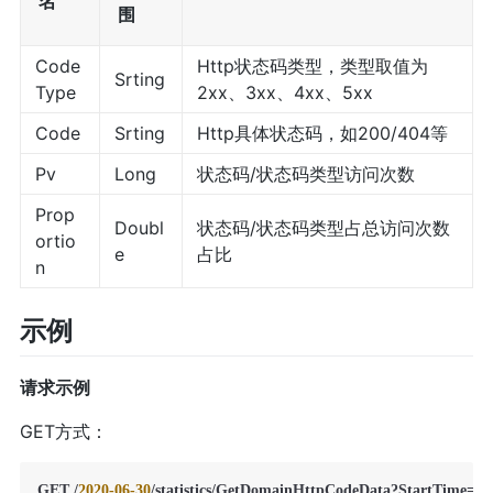
名
围
Code
Http状态码类型，类型取值为
Srting
Type
2xx、3xx、4xx、5xx
Code
Srting
Http具体状态码，如200/404等
Pv
Long
状态码/状态码类型访问次数
Prop
Doubl
状态码/状态码类型占总访问次数
ortio
e
占比
n
示例
请求示例
GET方式：
GET /
2020
-06
-30
/statistics/GetDomainHttpCodeData?StartTime=
20