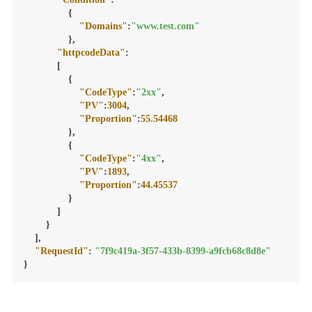
{
"Domains"
:
"www.test.com"
}
,
"httpcodeData"
:
[
{
"CodeType"
:
"2xx"
,
"PV"
:
3004
,
"Proportion"
:
55.54468
}
,
{
"CodeType"
:
"4xx"
,
"PV"
:
1893
,
"Proportion"
:
44.45537
}
]
}
]
,
"RequestId"
:
"7f9c419a-3f57-433b-8399-a9fcb68c8d8e"
}