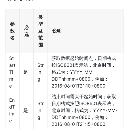
类
参
型
必
数
及
说明
选
名
范
围
St
获取数据起始时间点，日期格式
art
Str
按ISO8601表示法，北京时间，
Ti
是
in
格式为：YYYY-MM-
m
g
DDThh:mm+0800，例如：
e
2016-08-01T21:10+0800
结束时间需大于起始时间；获取
En
Str
日期格式按照ISO8601表示法，
dT
是
in
北京时间，格式为：YYYY-MM-
im
g
DDThh:mm+0800，例如：
e
2016-08-01T21:15+0800