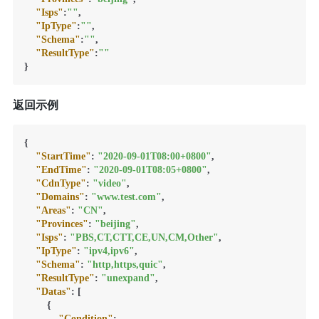
"Isps"
:
""
,
"IpType"
:
""
,
"Schema"
:
""
,
"ResultType"
:
""
}
返回示例
{
"StartTime"
:
"2020-09-01T08:00+0800"
,
"EndTime"
:
"2020-09-01T08:05+0800"
,
"CdnType"
:
"video"
,
"Domains"
:
"www.test.com"
,
"Areas"
:
"CN"
,
"Provinces"
:
"beijing"
,
"Isps"
:
"PBS,CT,CTT,CE,UN,CM,Other"
,
"IpType"
:
"ipv4,ipv6"
,
"Schema"
:
"http,https,quic"
,
"ResultType"
:
"unexpand"
,
"Datas"
:
[
{
"Condition"
: