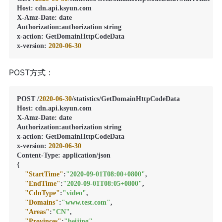
Host
:
 cdn.api.ksyun.com

X-Amz-Date
:
 date

Authorization
:
authorization string

x-action
:
 GetDomainHttpCodeData

x-version
:
2020
-06
-30
POST方式：
POST /
2020
-06
-30
/statistics/GetDomainHttpCodeData

Host
:
 cdn.api.ksyun.com

X-Amz-Date
:
 date

Authorization
:
authorization string

x-action
:
 GetDomainHttpCodeData

x-version
:
2020
-06
-30
Content-Type
:
{
"StartTime"
:
"2020-09-01T08:00+0800"
,
"EndTime"
:
"2020-09-01T08:05+0800"
,
"CdnType"
:
"video"
,
"Domains"
:
"www.test.com"
,
"Areas"
:
"CN"
,
"Provinces"
:
"beijing"
,