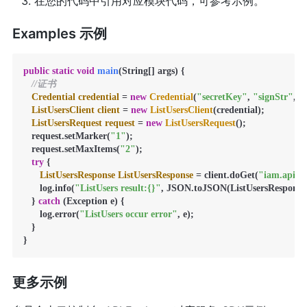
在您的代码中引用对应模块代码，可参考示例。
Examples 示例
public
static
void
main
(String[] args)
 {

//证书
Credential
credential
=
new
Credential
(
"secretKey"
, 
"signStr"
, 
"
ListUsersClient
client
=
new
ListUsersClient
(credential);

ListUsersRequest
request
=
new
ListUsersRequest
();

   request.setMarker(
"1"
);

   request.setMaxItems(
"2"
);

try
 {

ListUsersResponse
ListUsersResponse
=
 client.doGet(
"iam.api.k
      log.info(
"ListUsers result:{}"
, JSON.toJSON(ListUsersResponse))
   } 
catch
 (Exception e) {

      log.error(
"ListUsers occur error"
, e);

   }

}
更多示例