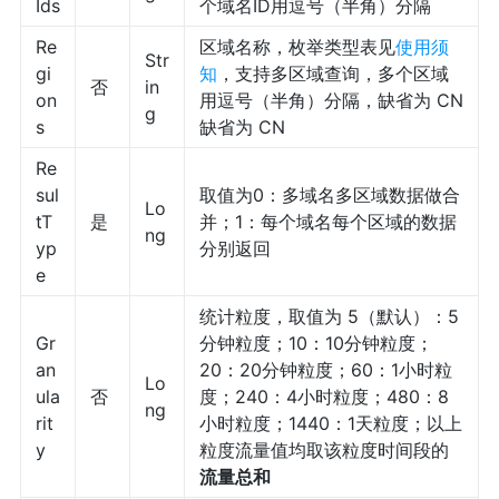
Ids
个域名ID用逗号（半角）分隔
Re
区域名称，枚举类型表见
使用须
Str
gi
知
，支持多区域查询，多个区域
否
in
on
用逗号（半角）分隔，缺省为 CN
g
s
缺省为 CN
Re
sul
取值为0：多域名多区域数据做合
Lo
tT
是
并；1：每个域名每个区域的数据
ng
yp
分别返回
e
统计粒度，取值为 5（默认）：5
Gr
分钟粒度；10：10分钟粒度；
an
20：20分钟粒度；60：1小时粒
Lo
ula
否
度；240：4小时粒度；480：8
ng
rit
小时粒度；1440：1天粒度；以上
y
粒度流量值均取该粒度时间段的
流量总和