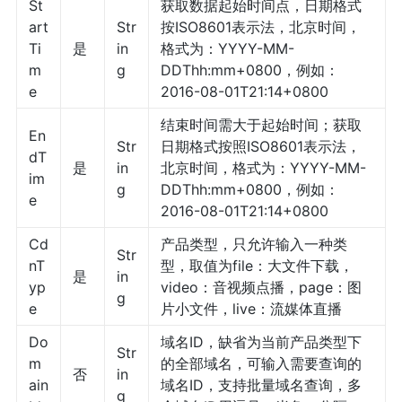
St
获取数据起始时间点，日期格式
art
Str
按ISO8601表示法，北京时间，
Ti
是
in
格式为：YYYY-MM-
m
g
DDThh:mm+0800，例如：
e
2016-08-01T21:14+0800
结束时间需大于起始时间；获取
En
Str
日期格式按照ISO8601表示法，
dT
是
in
北京时间，格式为：YYYY-MM-
im
g
DDThh:mm+0800，例如：
e
2016-08-01T21:14+0800
Cd
产品类型，只允许输入一种类
Str
nT
型，取值为file：大文件下载，
是
in
yp
video：音视频点播，page：图
g
e
片小文件，live：流媒体直播
Do
域名ID，缺省为当前产品类型下
Str
m
的全部域名，可输入需要查询的
否
in
ain
域名ID，支持批量域名查询，多
g