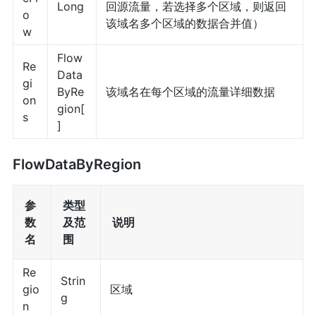
Long
回源流量，若选择多个区域，则返回
o
该域名多个区域的数据合并值）
w
Flow
Re
Data
gi
ByRe
该域名在每个区域的流量详细数据
on
gion[
s
]
FlowDataByRegion
参
类型
数
及范
说明
名
围
Re
Strin
gio
区域
g
n