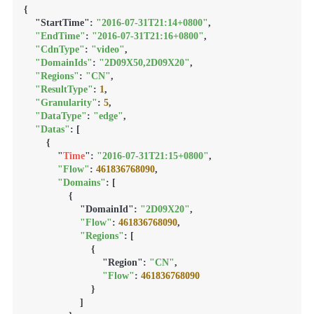
{

    "StartTime": 
"2016-07-31T21:14+0800"
,

"EndTime"
: 
"2016-07-31T21:16+0800"
,

"CdnType"
: 
"video"
,

"DomainIds"
: 
"2D09X50,2D09X20"
,

"Regions"
: 
"CN"
,

"ResultType"
: 
1
,

"Granularity"
: 
5
,

"DataType"
: 
"edge"
,

"Datas"
: [

        {

            "
Time
": 
"2016-07-31T21:15+0800"
,

"Flow"
: 
461836768090
,

"Domains"
: [

                {

                    "DomainId": 
"2D09X20"
,

"Flow"
: 
461836768090
,

"Regions"
: [

                        {

                            "Region": 
"CN"
,

"Flow"
: 
461836768090
                        }

                    ]
