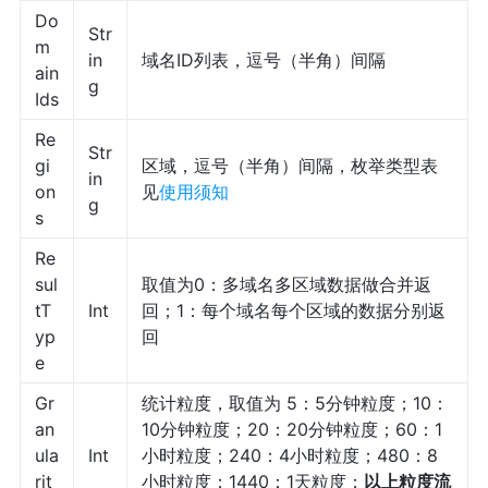
Do
Str
m
in
域名ID列表，逗号（半角）间隔
ain
g
Ids
Re
Str
gi
区域，逗号（半角）间隔，枚举类型表
in
on
见
使用须知
g
s
Re
sul
取值为0：多域名多区域数据做合并返
tT
Int
回；1：每个域名每个区域的数据分别返
yp
回
e
Gr
统计粒度，取值为 5：5分钟粒度；10：
an
10分钟粒度；20：20分钟粒度；60：1
ula
Int
小时粒度；240：4小时粒度；480：8
rit
小时粒度；1440：1天粒度；
以上粒度流