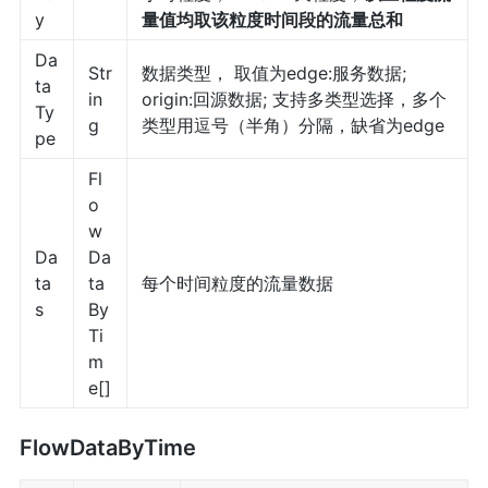
y
量值均取该粒度时间段的流量总和
Da
Str
数据类型， 取值为edge:服务数据;
ta
in
origin:回源数据; 支持多类型选择，多个
Ty
g
类型用逗号（半角）分隔，缺省为edge
pe
Fl
o
w
Da
Da
ta
ta
每个时间粒度的流量数据
s
By
Ti
m
e[]
FlowDataByTime