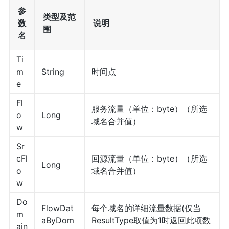
参
类型及范
数
说明
围
名
Ti
m
String
时间点
e
Fl
服务流量（单位：byte）（所选
o
Long
域名合并值）
w
Sr
cFl
回源流量（单位：byte）（所选
Long
o
域名合并值）
w
Do
FlowDat
每个域名的详细流量数据(仅当
m
aByDom
ResultType取值为1时返回此项数
ain