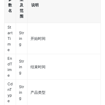
数
及
说明
名
范
围
St
art
Str
Ti
in
开始时间
m
g
e
En
Str
dT
in
结束时间
im
g
e
Cd
Str
nT
in
产品类型
yp
g
e