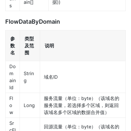
ain[]
据))
s
FlowDataByDomain
参
类型
数
及范
说明
名
围
Do
m
Strin
域名ID
ain
g
Id
Fl
服务流量（单位：byte）（该域名的
o
Long
服务流量，若选择多个区域，则返回
w
该域名多个区域的数据合并值）
Sr
回源流量（单位：byte）（该域名的
cFl