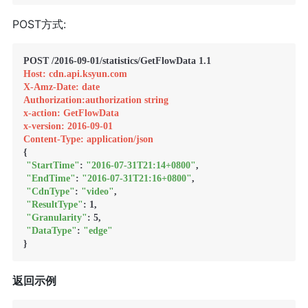
POST方式:
Host: cdn.api.ksyun.com
X-Amz-Date: date
Authorization:authorization string
x-action: GetFlowData
x-version: 2016-09-01
Content-Type: application/json
{

"StartTime"
: 
"2016-07-31T21:14+0800"
,

"EndTime"
: 
"2016-07-31T21:16+0800"
,

"CdnType"
: 
"video"
,

"ResultType"
: 1,

"Granularity"
: 5,

"DataType"
: 
"edge"
返回示例