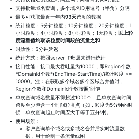
支持批量域名查询，多个域名ID用逗号（半角）分隔
最多可获取最近一年内
93天
跨度的数据
统计粒度：5分钟粒度；10分钟粒度；20分钟粒度；1
小时粒度；4小时粒度；8小时粒度；1天粒度；
以上粒
度流量值均取该粒度时间段的流量之和
时效性：5分钟延迟
统计方式：按照server IP归属来进行统计
接口性能：接口最大吞吐量为10000，即Region个数
*DomainId个数*(EndTime-StartTime)/统计粒度 <=
10000。注：在获取多个域名多个区域合并值时，
Region个数和DomainId个数按照1计算
单次查询域名数量不得超过1000个，且单次查询时间
跨度至少包含一个时间粒度点（如，粒度为5分钟的时
候，单次查询起止时间应大于等于五分钟)。
使用场景：
客户查询单个域名或多域名合并后实时流量数
据，用于绘制一条流量线图