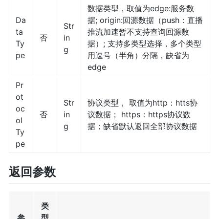
数据类型，取值为edge:服务数
Da
据; origin:回源数据（push：直播
Str
ta
推流加速暂不支持查询回源数
否
in
Ty
据）; 支持多类型选择，多个类型
g
pe
用逗号（半角）分隔，缺省为
edge
Pr
ot
Str
协议类型， 取值为http：htts协
oc
否
in
议数据； https：https协议数
ol
g
据；缺省默认返回全部协议数据
Ty
pe
返回参数
类
参
型