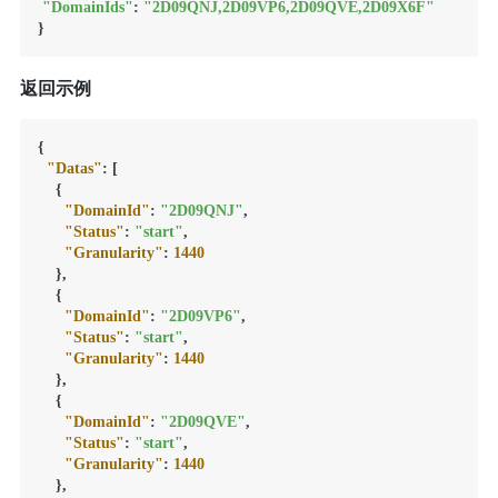
"DomainIds"
: 
"2D09QNJ,2D09VP6,2D09QVE,2D09X6F"
返回示例
{
"Datas"
:
[
{
"DomainId"
:
"2D09QNJ"
,
"Status"
:
"start"
,
"Granularity"
:
1440
}
,
{
"DomainId"
:
"2D09VP6"
,
"Status"
:
"start"
,
"Granularity"
:
1440
}
,
{
"DomainId"
:
"2D09QVE"
,
"Status"
:
"start"
,
"Granularity"
:
1440
}
,