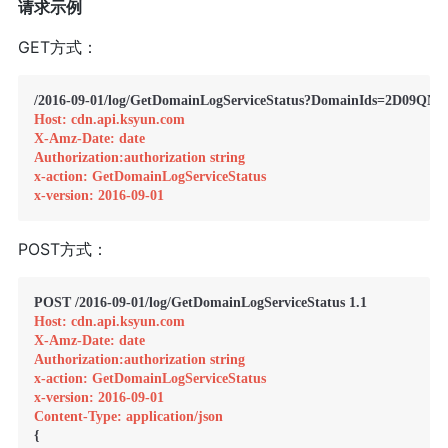
请求示例
GET方式：
Host: cdn.api.ksyun.com
X-Amz-Date: date
Authorization:authorization string
x-action: GetDomainLogServiceStatus
x-version: 2016-09-01
POST方式：
Host: cdn.api.ksyun.com
X-Amz-Date: date
Authorization:authorization string
x-action: GetDomainLogServiceStatus
x-version: 2016-09-01
Content-Type: application/json
{
