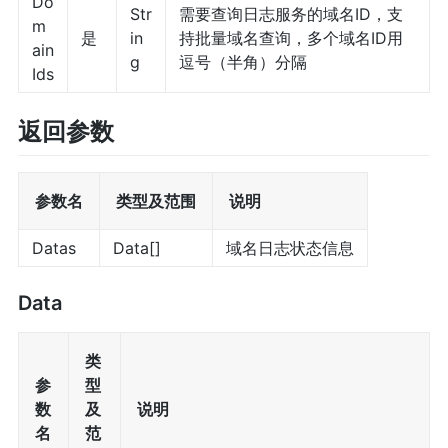
Do
Str
需要查询日志服务的域名ID，支
m
是
in
持批量域名查询，多个域名ID用
ain
g
逗号（半角）分隔
Ids
返回参数
参数名
类型及范围
说明
Datas
Data[]
域名日志状态信息
Data
类
参
型
数
及
说明
名
范