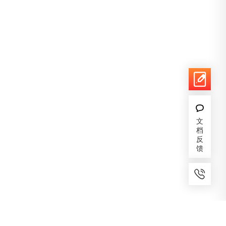
文
档
反
馈