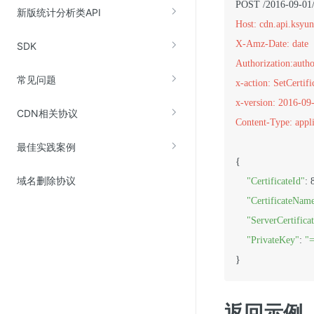
新版统计分析类API
Host: cdn.api.ksyu
X-Amz-Date: date
SDK
Authorization:autho
常见问题
x-action: SetCertifi
x-version: 2016-09
CDN相关协议
Content-Type: appli
最佳实践案例
{

域名删除协议
"CertificateId"
: 
"CertificateNam
"ServerCertifica
"PrivateKey"
: 
"
返回示例