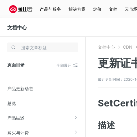
产品与服务
解决方案
定价
文档
云市
文档中心
CDN
文档中心
CDN
存储与云分发
更新证
文件存储KPFS
页面目录
全部展开
CDN
对象存储(KS3)
最近更新时间：2020-10-3
产品更新动态
云硬盘(EBS)
文件存储KFS
SetCerti
总览
全站加速
产品描述
在线迁移服务
描述
购买与计费
视频云服务