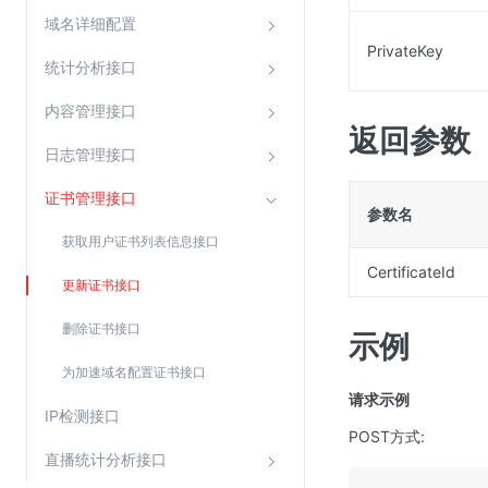
SSL证书管理
域名详细配置
PrivateKey
云安全中心
统计分析接口
应急响应
内容管理接口
返回参数
合规性
日志管理接口
资质认证
证书管理接口
参数名
欧盟数据保护条例（GDPR）
获取用户证书列表信息接口
CertificateId
更新证书接口
删除证书接口
示例
为加速域名配置证书接口
请求示例
IP检测接口
POST方式:
直播统计分析接口