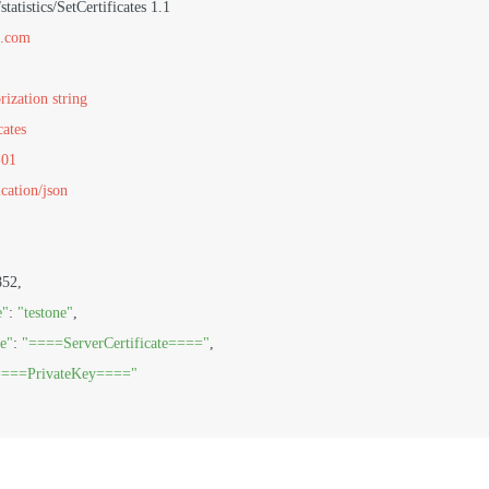
n.com
rization string
cates 
-01
cation/json
852,

e"
: 
"testone"
,

te"
: 
"====ServerCertificate===="
,

====PrivateKey===="