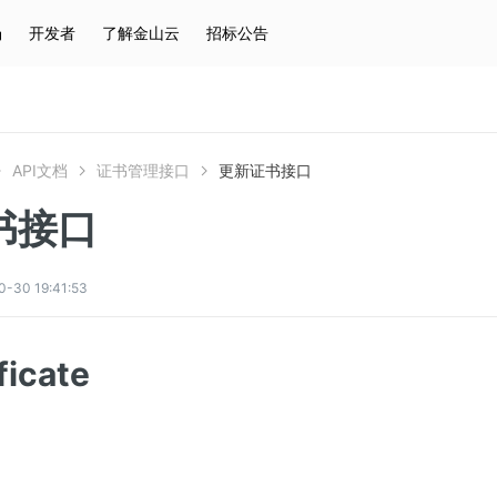
场
开发者
了解金山云
招标公告
热门搜索
云服务器
弹性IP
对象存储
IAM
API文档
证书管理接口
更新证书接口
书接口
0 19:41:53
ficate