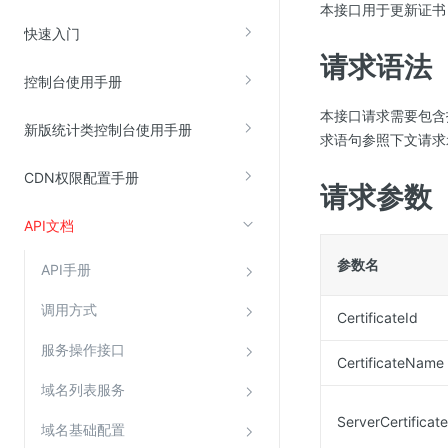
本接口用于更新证书
云直播(KLS)
快速入门
请求语法
云转码(KET)
控制台使用手册
边缘节点计算
本接口请求需要包含指定目
新版统计类控制台使用手册
求语句参照下文请求
云安全
CDN权限配置手册
金山云云防火墙
请求参数
大模型应用防火墙
API文档
渗透测试
参数名
API手册
云堡垒机
高防IP(KAD)
调用方式
CertificateId
DDoS原生高防
服务操作接口
CertificateName
主机安全
域名列表服务
Web应用防火墙(WAF)
ServerCertificate
域名基础配置
密钥管理服务