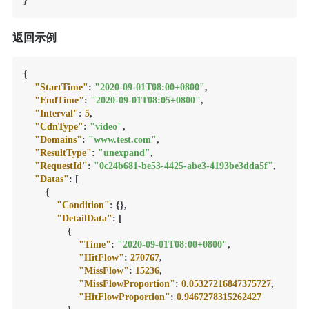
}
返回示例
{
"StartTime"
:
"2020-09-01T08:00+0800"
,
"EndTime"
:
"2020-09-01T08:05+0800"
,
"Interval"
:
5
,
"CdnType"
:
"video"
,
"Domains"
:
"www.test.com"
,
"ResultType"
:
"unexpand"
,
"RequestId"
:
"0c24b681-be53-4425-abe3-4193be3dda5f"
,
"Datas"
:
[
{
"Condition"
:
{
}
,
"DetailData"
:
[
{
"Time"
:
"2020-09-01T08:00+0800"
,
"HitFlow"
:
270767
,
"MissFlow"
:
15236
,
"MissFlowProportion"
:
0.05327216847375727
,
"HitFlowProportion"
:
0.9467278315262427