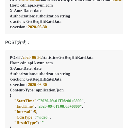
Host
:
 cdn.api.ksyun.com

X-Amz-Date
:
 date

Authorization
:
authorization string

x-action
:
 GetReqHitRateData

x-version
:
2020
-06
-30
POST方式：
POST /
2020
-06
-30
/statistics/GetReqHitRateData

Host
:
 cdn.api.ksyun.com

X-Amz-Date
:
 date

Authorization
:
authorization string

x-action
:
 GetReqHitRateData

x-version
:
2020
-06
-30
Content-Type
:
{
"StartTime"
:
"2020-09-01T08:00+0800"
,
"EndTime"
:
"2020-09-01T08:05+0800"
,
"Interval"
:
5
,
"CdnType"
:
"video"
,
"ResultType"
:
""