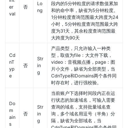
Int
Lo
段内的5分钟粒度的请求数值累加
er
否
ng
和的命中率，缺省为5分钟粒度。
val
1分钟粒度查询范围最大跨度为24
小时，5分钟粒度查询范围最大跨
度为31天，其余粒度查询范围最
大跨度为90天
产品类型，只允许输入一种类
Cd
型，取值为file：大文件下载，
Str
nT
video：音视频点播，page：图
否
in
yp
片小文件，缺省为全部类型，当
g
e
CdnType和Domains两个条件同
时存在时，进行强校验。
当前账户下选择时间段内正在运
行状态的加速域名，可输入需要
Do
Str
查询的域名，支持批量域名查
m
否
in
询，多个域名用逗号（半角）分
ain
g
隔，缺省为全部域名，当
s
CdnType和Domains两个条件同