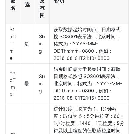
数
及
说明
选
名
范
围
St
获取数据起始时间点，日期格式
art
Str
按ISO8601表示法，北京时间，
Ti
是
in
格式为：YYYY-MM-
m
g
DDThh:mm+0800，例如：
e
2016-08-01T21:10+0800
结束时间需大于起始时间；获取
En
Str
日期格式按照ISO8601表示法，
dT
是
in
北京时间，格式为：YYYY-MM-
im
g
DDThh:mm+0800，例如：
e
2016-08-01T21:15+0800
统计粒度，取值为 1：1分钟粒
度；取值为 5：5分钟粒度；60：
1小时粒度；1440：1天粒度；5分
钟及以上粒度的值取该粒度时间