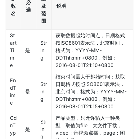
必
数
及
说明
选
名
范
围
St
获取数据起始时间点，日期格式
art
Str
按ISO8601表示法，北京时间，
Ti
是
in
格式为：YYYY-MM-
m
g
DDThh:mm+0800，例如：
e
2016-08-01T21:10+0800
结束时间需大于起始时间；获取
En
Str
日期格式按照ISO8601表示法，
dT
是
in
北京时间，格式为：YYYY-MM-
im
g
DDThh:mm+0800，例如：
e
2016-08-01T21:15+0800
Cd
产品类型，只允许输入一种类
Str
nT
型，取值为file：大文件下载，
是
in
yp
video：音视频点播，page：图
g