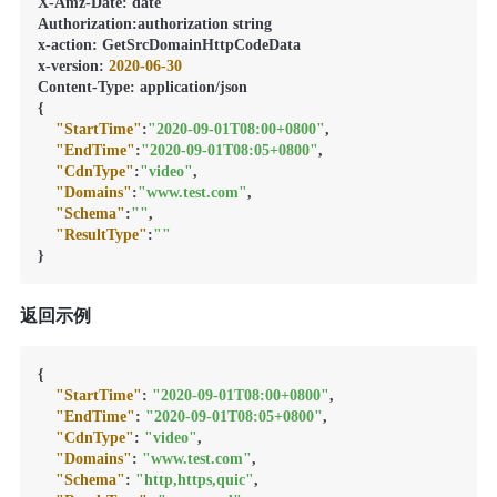
X-Amz-Date
:
 date

Authorization
:
authorization string

x-action
:
 GetSrcDomainHttpCodeData

x-version
:
2020
-06
-30
Content-Type
:
{
"StartTime"
:
"2020-09-01T08:00+0800"
,
"EndTime"
:
"2020-09-01T08:05+0800"
,
"CdnType"
:
"video"
,
"Domains"
:
"www.test.com"
,
"Schema"
:
""
,
"ResultType"
:
""
}
返回示例
{
"StartTime"
:
"2020-09-01T08:00+0800"
,
"EndTime"
:
"2020-09-01T08:05+0800"
,
"CdnType"
:
"video"
,
"Domains"
:
"www.test.com"
,
"Schema"
:
"http,https,quic"
,