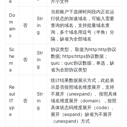
e
片小文件
当前账户下选择时间段内正在运
Do
Str
行状态的加速域名，可输入需要
m
否
in
查询的域名，支持批量域名查
ain
g
询，多个域名用逗号（半角）分
s
隔，缺省为全部域名
Sc
协议类型， 取值为http:http协议
Str
he
数据; https:https协议数据；
否
in
m
quic：quic协议数据，单选，缺
g
a
省为全部协议类型
统计结果数据展示方式，此处表
Re
示是否按照域名维度展开，支持
sul
Str
不展开（unexpand）、按照具体
tT
否
in
域名维度展开（domain），按照
yp
g
具体状态码维度展开（code）、
e
展开（expand）缺省为不展开
（unexpand）方式