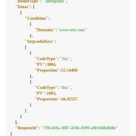
"ResultType"
:
"unexpand"
,
"Datas"
:
[
{
"Condition"
:
{
"Domains"
:
"www.test.com"
}
,
"httpcodeData"
:
[
{
"CodeType"
:
"2xx"
,
"PV"
:
3004
,
"Proportion"
:
55.54468
}
,
{
"CodeType"
:
"4xx"
,
"PV"
:
1893
,
"Proportion"
:
44.45537
}
]
}
]
,
"RequestId"
:
"7f9c419a-3f87-433b-8399-a9fcb68c8d8e"
}