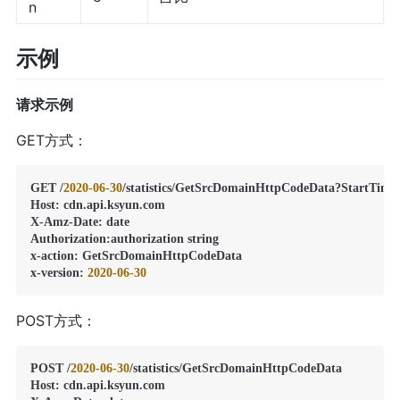
n
示例
请求示例
GET方式：
GET /
2020
-06
-30
/statistics/GetSrcDomainHttpCodeData?StartTime
Host
:
 cdn.api.ksyun.com

X-Amz-Date
:
 date

Authorization
:
authorization string

x-action
:
 GetSrcDomainHttpCodeData

x-version
:
2020
-06
-30
POST方式：
POST /
2020
-06
-30
/statistics/GetSrcDomainHttpCodeData

Host
:
 cdn.api.ksyun.com
