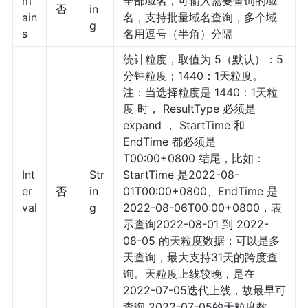
m
全部域名，可输入需要查询的域
否
in
ain
名，支持批量域名查询，多个域
g
s
名用逗号（半角）分隔
统计粒度，取值为 5（默认）：5
分钟粒度；1440：1天粒度。
注：当选择粒度是 1440：1天粒
度 时， ResultType 必须是
expand ， StartTime 和
EndTime 都必须是
T00:00+0800 结尾，比如：
Int
Str
StartTime 是2022-08-
er
否
in
01T00:00+0800、EndTime 是
val
g
2022-08-06T00:00+0800，表
示查询2022-08-01 到 2022-
08-05 的天粒度数据；可以是多
天查询，最大支持31天的跨度查
询。天粒度上线较晚，是在
2022-07-05迭代上线，故最早可
查询 2022-07-05的天粒度数