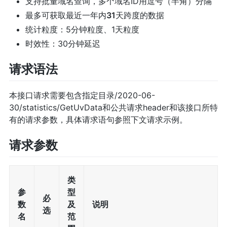
支持批量域名查询，多个域名ID用逗号（半角）分隔
最多可获取最近一年内
31
天跨度的数据
统计粒度：5分钟粒度、1天粒度
时效性：30分钟延迟
请求语法
本接口请求需要包含指定目录/2020-06-
30/statistics/GetUvData和公共请求header和该接口所特
有的请求参数，具体请求语句参照下文请求示例。
请求参数
类
参
型
必
数
及
说明
选
名
范