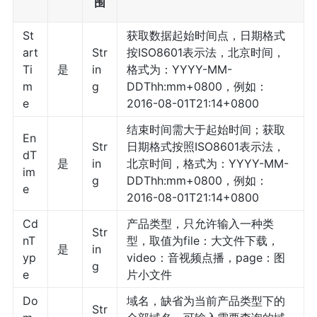
围
St
获取数据起始时间点，日期格式
art
Str
按ISO8601表示法，北京时间，
Ti
是
in
格式为：YYYY-MM-
m
g
DDThh:mm+0800，例如：
e
2016-08-01T21:14+0800
结束时间需大于起始时间；获取
En
Str
日期格式按照ISO8601表示法，
dT
是
in
北京时间，格式为：YYYY-MM-
im
g
DDThh:mm+0800，例如：
e
2016-08-01T21:14+0800
Cd
产品类型，只允许输入一种类
Str
nT
型，取值为file：大文件下载，
是
in
yp
video：音视频点播，page：图
g
e
片小文件
Do
域名，缺省为当前产品类型下的
Str