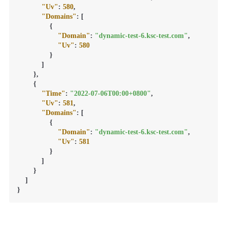
"Uv"
:
580
,
"Domains"
:
[
{
"Domain"
:
"dynamic-test-6.ksc-test.com"
,
"Uv"
:
580
}
]
}
,
{
"Time"
:
"2022-07-06T00:00+0800"
,
"Uv"
:
581
,
"Domains"
:
[
{
"Domain"
:
"dynamic-test-6.ksc-test.com"
,
"Uv"
:
581
}
]
}
]
}