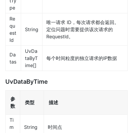
tTy
pe
Re
唯一请求 ID，每次请求都会返回。
qu
String
定位问题时需要提供该次请求的
est
RequestId。
Id
UvDa
Da
taByT
每个时间粒度的独立请求的IP数据
tas
ime[]
UvDataByTime
参
类型
描述
数
Ti
m
String
时间点