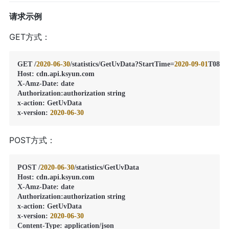
请求示例
GET方式：
GET /
2020
-06
-30
/statistics/GetUvData?StartTime=
2020
-09
-01
T08%
Host
:
 cdn.api.ksyun.com

X-Amz-Date
:
 date

Authorization
:
authorization string

x-action
:
 GetUvData

x-version
:
2020
-06
-30
POST方式：
POST /
2020
-06
-30
/statistics/GetUvData

Host
:
 cdn.api.ksyun.com

X-Amz-Date
:
 date

Authorization
:
authorization string

x-action
:
 GetUvData

x-version
:
2020
-06
-30
Content-Type
: