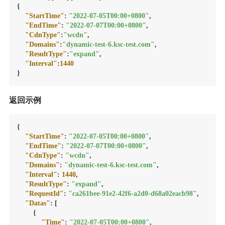
{
"StartTime"
:
"2022-07-05T00:00+0800"
,
"EndTime"
:
"2022-07-07T00:00+0800"
,
"CdnType"
:
"wcdn"
,
"Domains"
:
"dynamic-test-6.ksc-test.com"
,
"ResultType"
:
"expand"
,
"Interval"
:
1440
}
返回示例
{
"StartTime"
:
"2022-07-05T00:00+0800"
,
"EndTime"
:
"2022-07-07T00:00+0800"
,
"CdnType"
:
"wcdn"
,
"Domains"
:
"dynamic-test-6.ksc-test.com"
,
"Interval"
:
1440
,
"ResultType"
:
"expand"
,
"RequestId"
:
"ca261bee-91e2-42f6-a2d0-d68a02eacb98"
,
"Datas"
:
[
{
"Time"
:
"2022-07-05T00:00+0800"
,