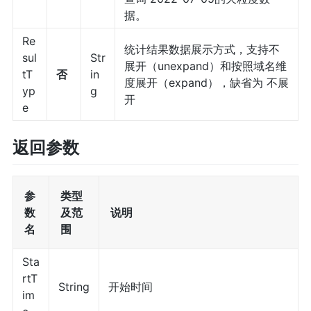
据。
Re
统计结果数据展示方式，支持不
sul
Str
展开（unexpand）和按照域名维
tT
否
in
度展开（expand），缺省为 不展
yp
g
开
e
返回参数
参
类型
数
及范
说明
名
围
Sta
rtT
String
开始时间
im