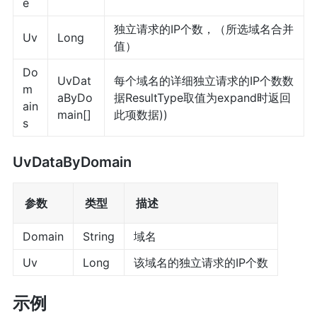
e
独立请求的IP个数，（所选域名合并
Uv
Long
值）
Do
UvDat
每个域名的详细独立请求的IP个数数
m
aByDo
据ResultType取值为expand时返回
ain
main[]
此项数据))
s
UvDataByDomain
参数
类型
描述
Domain
String
域名
Uv
Long
该域名的独立请求的IP个数
示例