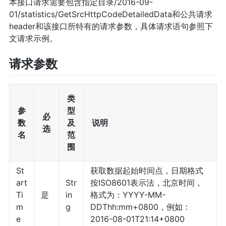
本接口请求需要包含指定目录/2016-09-
01/statistics/GetSrcHttpCodeDetailedData和公共请求
header和该接口所特有的请求参数，具体请求语句参照下
文请求示例。
请求参数
类
参
型
必
数
及
说明
选
名
范
围
St
获取数据起始时间点，日期格式
art
Str
按ISO8601表示法，北京时间，
Ti
是
in
格式为：YYYY-MM-
m
g
DDThh:mm+0800，例如：
e
2016-08-01T21:14+0800