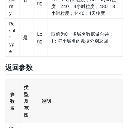
ng
rit
度；240：4小时粒度；480：8
y
小时粒度；1440：1天粒度
Re
sul
Lo
取值为0：多域名数据做合并；
tT
是
ng
1：每个域名的数据分别返回
yp
e
返回参数
类
参
型
数
及
说明
名
范
围