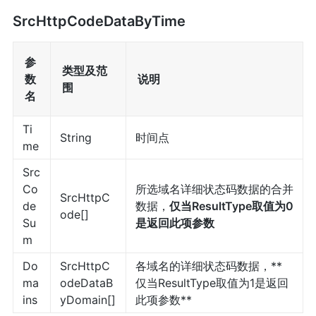
SrcHttpCodeDataByTime
参
类型及范
数
说明
围
名
Ti
String
时间点
me
Src
Co
所选域名详细状态码数据的合并
SrcHttpC
de
数据，
仅当ResultType取值为0
ode[]
Su
是返回此项参数
m
Do
SrcHttpC
各域名的详细状态码数据，**
ma
odeDataB
仅当ResultType取值为1是返回
ins
yDomain[]
此项参数**