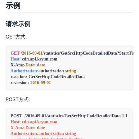
示例
请求示例
GET方式:
GET
 /
2016
-
09
-
01
/statistics/GetSrcHttpCodeDetailedData?StartTime
Host:
 cdn.api.ksyun.com

X-Amz-
Date
: 
date
Authorization:
authorization 
string
x-action: GetSrcHttpCodeDetailedData

x-version: 
2016
-
09
-
01
POST方式:
Host: cdn.api.ksyun.com
X-Amz-Date: date
Authorization:authorization string