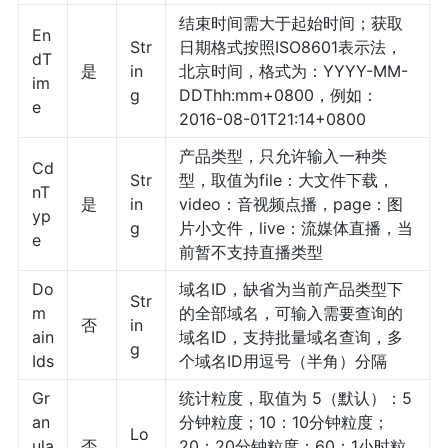
结束时间需大于起始时间；获取
En
Str
日期格式按照ISO8601表示法，
dT
是
in
北京时间，格式为：YYYY-MM-
im
g
DDThh:mm+0800，例如：
e
2016-08-01T21:14+0800
产品类型，只允许输入一种类
Cd
Str
型，取值为file：大文件下载，
nT
是
in
video：音视频点播，page：图
yp
g
片小文件，live：流媒体直播，当
e
前暂不支持直播类型
Do
域名ID，缺省为当前产品类型下
Str
m
的全部域名，可输入需要查询的
否
in
ain
域名ID，支持批量域名查询，多
g
Ids
个域名ID用逗号（半角）分隔
Gr
统计粒度，取值为 5（默认）：5
an
分钟粒度；10：10分钟粒度；
Lo
ula
否
20：20分钟粒度；60：1小时粒