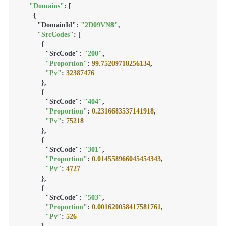
"Domains"
: [

        {

          "DomainId": 
"2D09VN8"
,

"SrcCodes"
: [

            {

              "SrcCode": 
"200"
,

"Proportion"
: 
99.75209718256134
,

"Pv"
: 
32387476
            },

            {

              "SrcCode": 
"404"
,

"Proportion"
: 
0.2316683537141918
,

"Pv"
: 
75218
            },

            {

              "SrcCode": 
"301"
,

"Proportion"
: 
0.014558966045454343
,

"Pv"
: 
4727
            },

            {

              "SrcCode": 
"503"
,

"Proportion"
: 
0.001620058417581761
,

"Pv"
: 
526