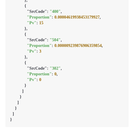
            },

            {

              "SrcCode": 
"400"
,

"Proportion"
: 
0.00004619938453179927
,

"Pv"
: 
15
            },

            {

              "SrcCode": 
"504"
,

"Proportion"
: 
0.000009239876906359854
,

"Pv"
: 
3
            },

            {

              "SrcCode": 
"302"
,

"Proportion"
: 
0
,

"Pv"
: 
0
            }

          ]

        }

      ]

    }

  ]
