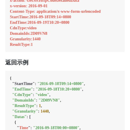
x-action: GetSrcHttpCodeDetailedData
x-version: 2016-09-01
Content-Type: application/x-www-form-urlencoded
StartTime:2016-09-18T09:14+0800
EndTime:2016-09-19T10:20+0800
CdnType:video
DomainIds:2D09VN8
Granularity:1440
ResultType:1
返回示例
{

  "StartTime": 
"2016-09-18T09:14+0800"
,

"EndTime"
: 
"2016-09-18T10:20+0800"
,

"CdnType"
: 
"video"
,

"DomainIds"
: 
"2D09VN8"
,

"ResultType"
: 
1
,

"Granularity"
: 
1440
,

"Datas"
: [

    {

      "
Time
": 
"2016-09-18T00:00+0800"
,
