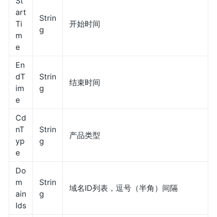
St
art
Strin
Ti
开始时间
g
m
e
En
dT
Strin
结束时间
im
g
e
Cd
nT
Strin
产品类型
yp
g
e
Do
m
Strin
域名ID列表，逗号（半角）间隔
ain
g
Ids