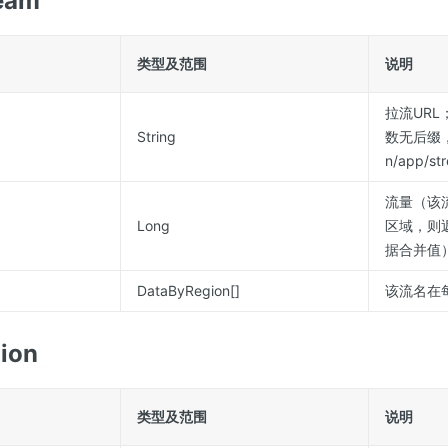
eam
类型及范围
说明
拉流URL
String
数无后缀，即
n/app/s
流量（该
Long
区域，则
据合并值）
DataByRegion[]
该流名在
ion
类型及范围
说明