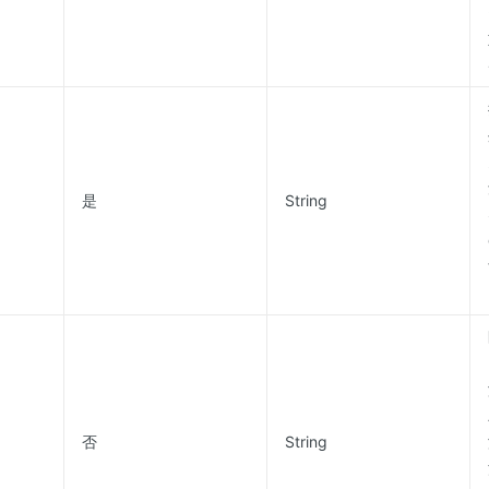
是
String
否
String