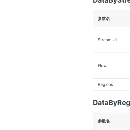
DataByStr
参数名
StreamUrl
Flow
Regions
DataByReg
参数名