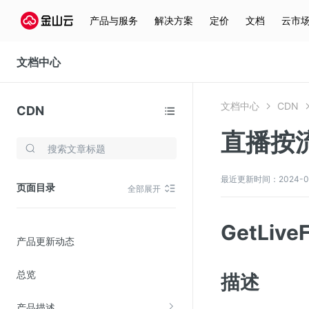
产品与服务
解决方案
定价
文档
云市
文档中心
文档中心
CDN
CDN
直播按
存储与云分发
文件存储KPFS
最近更新时间：2024-04-2
页面目录
全部展开
CDN
对象存储(KS3)
GetLive
产品更新动态
云硬盘(EBS)
文件存储KFS
总览
描述
全站加速
产品描述
在线迁移服务