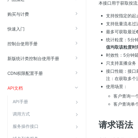
本接口用于获取按流
购买与计费
支持按指定的起
视频云服务
支持批量流名过
云直播(KLS)
快速入门
最多可获取最近
云转码(KET)
统计粒度：5分钟
控制台使用手册
边缘节点计算
值均取该粒度时
时效性：5分钟
新版统计类控制台使用手册
云安全
只支持直播业务
接口性能：接口最大吞吐
CDN权限配置手册
金山云云防火墙
注：在获取多个流名
大模型应用防火墙
使用场景：
API文档
渗透测试
客户查询一
API手册
云堡垒机
客户查询单
高防IP(KAD)
调用方式
请求语法
DDoS原生高防
服务操作接口
主机安全