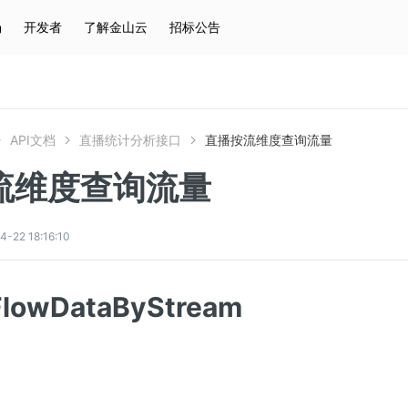
场
开发者
了解金山云
招标公告
热门搜索
云服务器
弹性IP
对象存储
IAM
API文档
直播统计分析接口
直播按流维度查询流量
流维度查询流量
2 18:16:10
FlowDataByStream