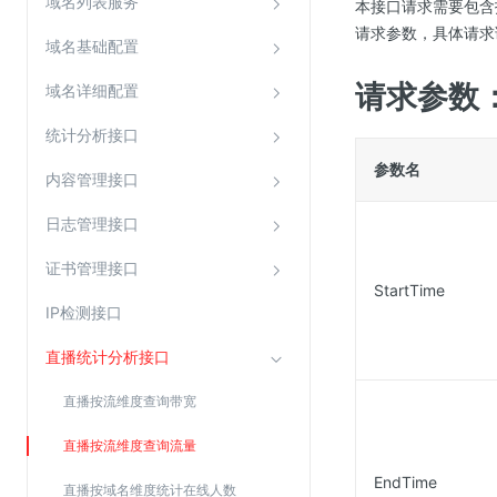
域名列表服务
本接口请求需要包含指定目录
Web应用防火墙(WAF)
请求参数，具体请求
域名基础配置
密钥管理服务
请求参数
SSL证书管理
域名详细配置
云安全中心
统计分析接口
应急响应
参数名
内容管理接口
合规性
日志管理接口
资质认证
证书管理接口
StartTime
欧盟数据保护条例（GDPR）
IP检测接口
直播统计分析接口
直播按流维度查询带宽
直播按流维度查询流量
EndTime
直播按域名维度统计在线人数