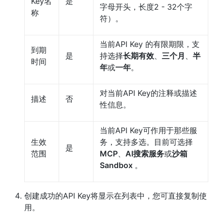
Key名
是
字母开头，长度2 - 32个字
称
符）。
当前API Key 的有限期限，支
到期
是
持选择
长期有效
、
三个月
、
半
时间
年
或
一年
。
对当前API Key的注释或描述
描述
否
性信息。
当前API Key可作用于那些服
生效
务，支持多选。目前可选择
是
范围
MCP
、
AI搜索服务
或
沙箱
Sandbox
。
创建成功的API Key将显示在列表中，您可直接复制使
用。