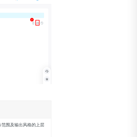
务范围及输出风格的上层