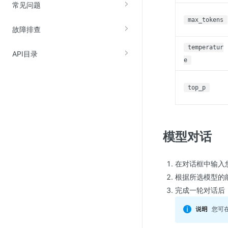
常见问题
max_tokens
故障排查
temperatur
API目录
e
top_p
模型对话
在对话框中输入
根据所选模型的
完成一轮对话后
您可