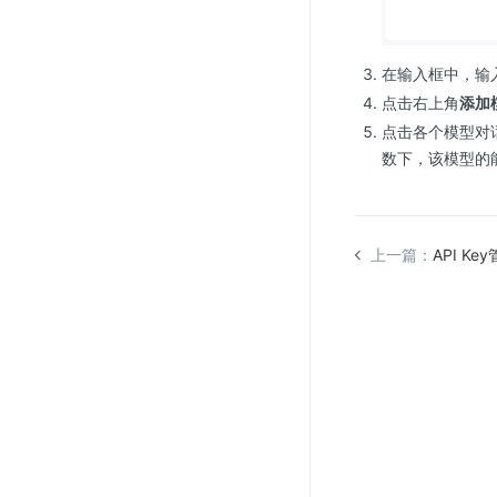
在输入框中，输
点击右上角
添加
点击各个模型对
数下，该模型的
上一篇：
API Ke