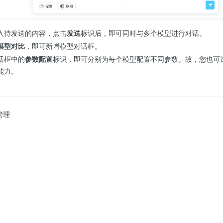
入待发送的内容，点击
发送
标识后，即可同时与多个模型进行对话。
模型对比
，即可新增模型对话框。
话框中的
参数配置
标识，即可分别为每个模型配置不同参数。故，您也可
能力。
y管理