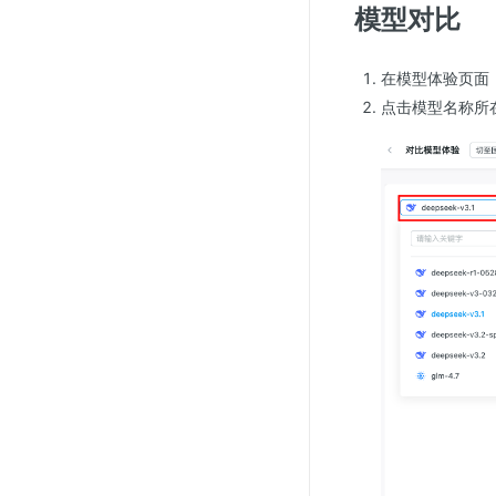
模型对比
在模型体验页面
点击模型名称所