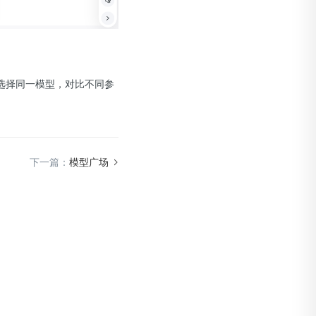
选择同一模型，对比不同参
下一篇：
模型广场