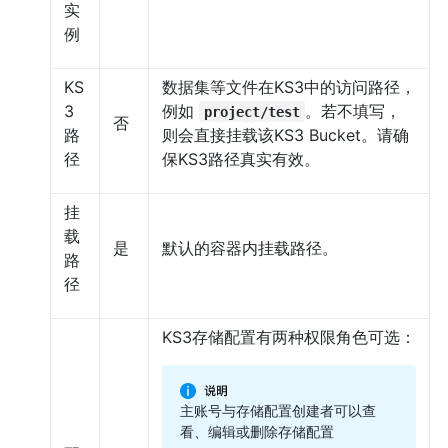
实
例
KS
数据集等文件在KS3中的访问路径，
3
例如
。若不填写，
project/test
否
路
则会直接挂载该KS3 Bucket。请确
径
保KS3路径真实有效。
挂
载
是
默认的容器内挂载路径。
路
径
KS3存储配置有两种权限角色可选：
主账号与存储配置创建者可以查
看、编辑或删除存储配置