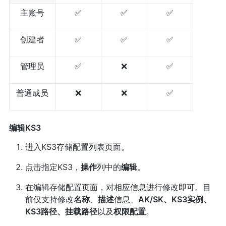
主账号
✅
✅
✅
创建者
✅
✅
✅
管理员
✅
❌
✅
普通成员
❌
❌
✅
编辑KS3
进入KS3存储配置列表页面。
点击指定KS3，
操作
列中的
编辑
。
在编辑存储配置页面，对相应信息进行修改即可。目
前仅支持修改
名称
、
描述
信息、
AK/SK、KS3实例、
KS3路径、挂载路径
以及
权限配置
。