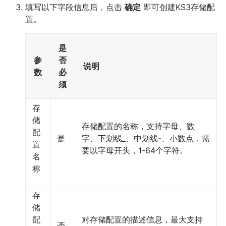
填写以下字段信息后，点击
确定
即可创建KS3存储配
置。
是
参
否
说明
数
必
须
存
储
存储配置的名称，支持字母、数
配
是
字、下划线_、中划线-、小数点，需
置
要以字母开头，1-64个字符。
名
称
存
储
配
对存储配置的描述信息，最大支持
否