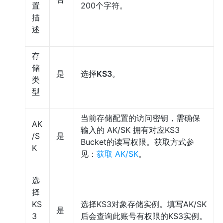
置
200个字符。
描
述
存
储
是
选择
KS3
。
类
型
当前存储配置的访问密钥，需确保
AK
输入的 AK/SK 拥有对应KS3
/S
是
Bucket的读写权限。获取方式参
K
见：
获取 AK/SK
。
选
择
KS
选择KS3对象存储实例。填写AK/SK
是
3
后会查询此账号有权限的KS3实例。