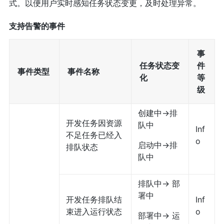
式。以便用户实时感知任务状态变更，及时处理异常。
支持告警的事件
事
任务状态变
件
事件类型
事件名称
化
等
级
创建中->排
开发任务因资源
队中
Inf
不足任务已经入
o
启动中->排
排队状态
队中
排队中-> 部
署中
开发任务排队结
Inf
束进入运行状态
o
部署中-> 运