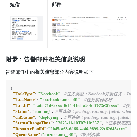
邮件
短信
附录：告警邮件相关信息说明
告警邮件中的
相关信息
部分内容说明如下：
{
"TaskType"
:
"Notebook"
,
//任务类型：Notebook开发任务，Trai
"TaskName"
:
"notebookname_001"
,
//任务实例名称
"TaskId"
:
"kaic-71d6xxxx-f614-44ed-a20b-ff073e3fxxxx"
,
//任务I
"Status"
:
"running"
,
//可选值：pending, running, failed, subm
"oldStatus"
:
"deploying"
,
//可选值：pending, running, failed,
"StatusChangeTime"
:
"2025-11-10T07:10:35Z"
,
//任务状态变更
"ResourcePoolId"
:
"2b45ca63-6d66-4a46-9899-22c62645xxxx"
,
//
"QueueName"
:
"queuename_001"
,
//队列名称