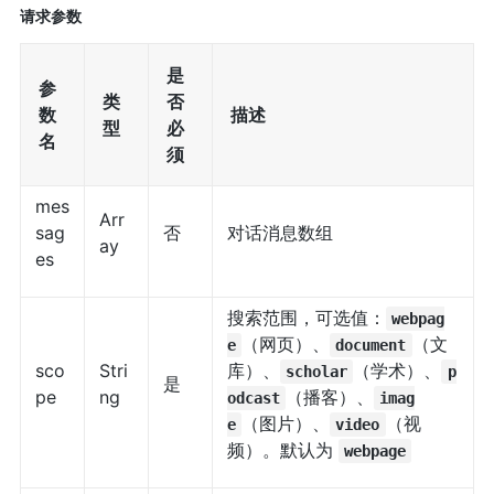
请求参数
是
参
类
否
数
描述
型
必
名
须
mes
Arr
sag
否
对话消息数组
ay
es
搜索范围，可选值：
webpag
（网页）、
（文
e
document
sco
Stri
库）、
（学术）、
scholar
p
是
pe
ng
（播客）、
odcast
imag
（图片）、
（视
e
video
频）。默认为
webpage