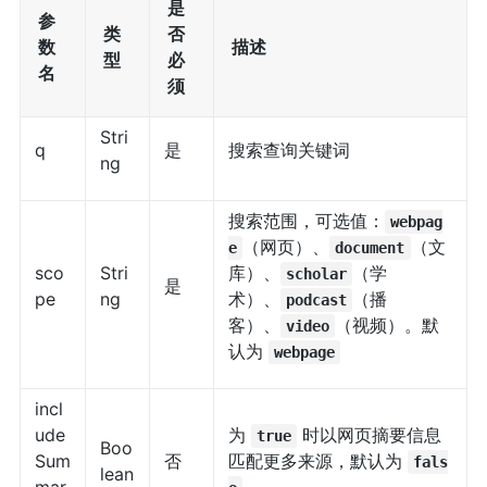
是
参
类
否
数
描述
型
必
名
须
Stri
q
是
搜索查询关键词
ng
搜索范围，可选值：
webpag
（网页）、
（文
e
document
sco
Stri
库）、
（学
scholar
是
pe
ng
术）、
（播
podcast
客）、
（视频）。默
video
认为
webpage
incl
ude
为
时以网页摘要信息
true
Boo
Sum
否
匹配更多来源，默认为
fals
lean