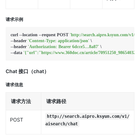
请求示例
curl --location --request POST 
'http://search.aipro.ksyun.com/v1/ais
--header 
'Content-Type: application/json'
 \

--header 
'Authorization: Bearer 6dcce5…8a87'
 \

--data 
'{"url":"https://www.360doc.cn/article/70951250_986540329.
Chat 接口（chat）
请求信息
请求方法
请求路径
http://search.aipro.ksyun.com/v1/
POST
aisearch/chat