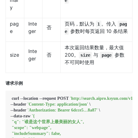
mar
e
y
pag
Inte
页码，默认为
。传入
1
pag
否
e
ger
参数时每页返回 10 条结果
e
本次返回结果数量，最大值
Inte
size
否
200。
与
参数
size
page
ger
不可同时使用
请求示例
 curl --location --request POST 
'http://search.aipro.ksyun.com/v1/ai
--header 
'Content-Type: application/json'
 \

--header 
'Authorization: Bearer 6dcce5…8a87'
 \

--data-raw 
'{

 "q": "谁是这个世界上最美丽的女人",

 "scope": "webpage",

 "includeSummary": false,
