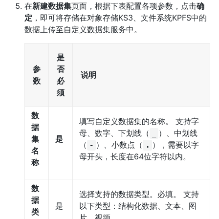
在
新建数据集
页面，根据下表配置各项参数，点击
确
定
，即可将存储在对象存储KS3、文件系统KPFS中的
数据上传至自定义数据集服务中。
是
参
否
说明
数
必
须
数
填写自定义数据集的名称。 支持字
据
母、数字、下划线（
）、中划线
_
集
是
（
）、小数点（
），需要以字
-
.
名
母开头，长度在64位字符以内。
称
数
选择支持的数据类型。必填。 支持
据
是
以下类型：结构化数据、文本、图
类
片、视频。