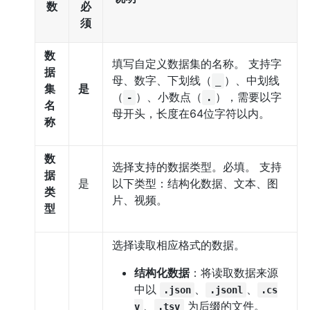
数
必
须
数
填写自定义数据集的名称。 支持字
据
母、数字、下划线（
）、中划线
_
集
是
（
）、小数点（
），需要以字
-
.
名
母开头，长度在64位字符以内。
称
数
选择支持的数据类型。必填。 支持
据
是
以下类型：结构化数据、文本、图
类
片、视频。
型
选择读取相应格式的数据。
结构化数据
：将读取数据来源
中以
、
、
.json
.jsonl
.cs
、
为后缀的文件。
v
.tsv