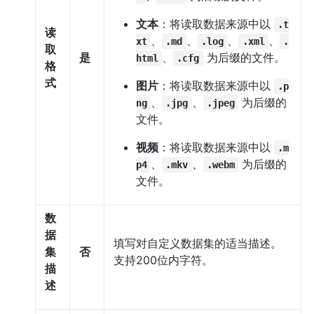
文本
：将读取数据来源中以
.t
读
、
、
、
、
xt
.md
.log
.xml
.
取
是
、
为后缀的文件。
html
.cfg
格
式
图片
：将读取数据来源中以
.p
、
、
为后缀的
ng
.jpg
.jpeg
文件。
视频
：将读取数据来源中以
.m
、
、
为后缀的
p4
.mkv
.webm
文件。
数
据
填写对自定义数据集的适当描述。
集
否
支持200位内字符。
描
述