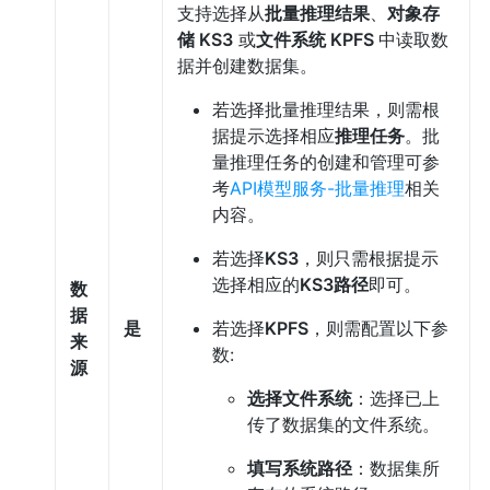
支持选择从
批量推理结果
、
对象存
储 KS3
或
文件系统 KPFS
中读取数
据并创建数据集。
若选择批量推理结果，则需根
据提示选择相应
推理任务
。批
量推理任务的创建和管理可参
考
API模型服务-批量推理
相关
内容。
若选择
KS3
，则只需根据提示
选择相应的
KS3路径
即可。
数
据
是
若选择
KPFS
，则需配置以下参
来
数:
源
选择文件系统
：选择已上
传了数据集的文件系统。
填写系统路径
：数据集所