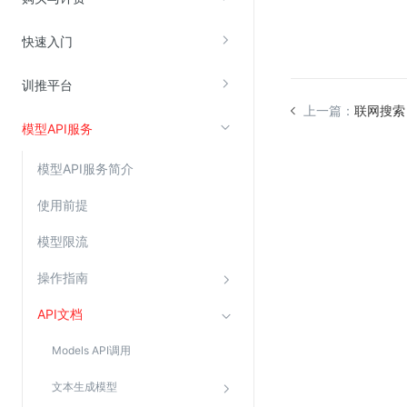
快速入门
视频云服务
云直播(KLS)
训推平台
云转码(KET)
上一篇：
联网搜索
模型API服务
边缘节点计算
模型API服务简介
云安全
使用前提
金山云云防火墙
模型限流
大模型应用防火墙
渗透测试
操作指南
云堡垒机
API文档
高防IP(KAD)
Models API调用
DDoS原生高防
文本生成模型
主机安全