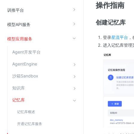
操作指南
云直播(KLS)
训推平台
云转码(KET)
创建记忆库
模型API服务
边缘节点计算
登录
星流平台
，
模型应用服务
云安全
进入记忆库管理
Agent开发平台
金山云云防火墙
大模型应用防火墙
AgentEngine
渗透测试
沙箱Sandbox
云堡垒机
知识库
高防IP(KAD)
记忆库
DDoS原生高防
主机安全
记忆库概述
Web应用防火墙(WAF)
开通记忆库服务
密钥管理服务