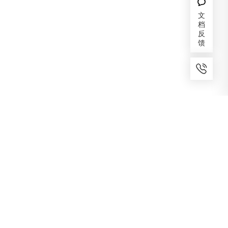
文
档
反
馈
7x24小时服务
免费备案
建议反馈
专家服务
咨询热线