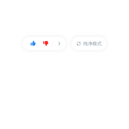
纯净模式
热门产品
账户管理
云服务器
管理控制台
数据库
账号管理
对象存储
实名认证
CDN
订单管理
弹性IP
资源目录