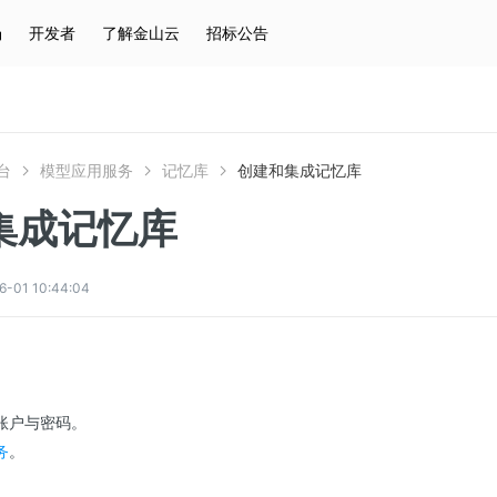
场
开发者
了解金山云
招标公告
热门搜索
云服务器
弹性IP
对象存储
IAM
台
模型应用服务
记忆库
创建和集成记忆库
集成记忆库
01 10:44:04
账户与密码。
务
。