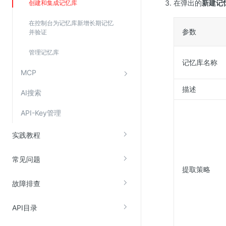
在弹出的
新建记
创建和集成记忆库
SSL证书管理
在控制台为记忆库新增长期记忆
云安全中心
参数
并验证
应急响应
管理记忆库
记忆库名称
合规性
MCP
资质认证
描述
AI搜索
欧盟数据保护条例（GDPR）
API-Key管理
实践教程
常见问题
提取策略
故障排查
API目录