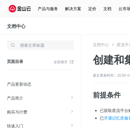
产品与服务
解决方案
定价
文档
云市
文档中心
星流平台
文档中心
星流平
存储与云分发
创建和
文件存储KPFS
页面目录
全部展开
CDN
对象存储(KS3)
最近更新时间：2026-06-
产品更新动态
云硬盘(EBS)
前提条件
文件存储KFS
产品简介
全站加速
已获取星流平台
购买与计费
在线迁移服务
已
开通记忆库服
快速入门
视频云服务