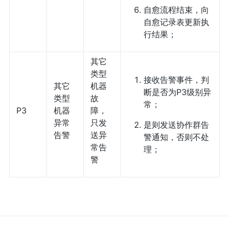
自愈流程结束，向
自愈记录表更新执
行结果；
其它
类型
接收告警事件，判
其它
机器
断是否为P3级别异
类型
故
常；
P3
机器
障，
异常
只发
是则发送协作群告
告警
送异
警通知，否则不处
常告
理；
警