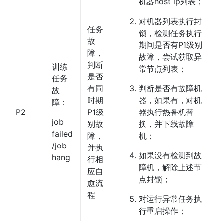
机器host ip列表；
对机器列表执行封
任务
锁，检测任务执行
故
期间是否有P1级别
障，
故障，尝试获取异
判断
训练
常节点列表；
是否
任务
有同
判断是否有故障机
故
时期
器，如果有，对机
障：
P2
P1级
器执行热备机替
job
别故
换，并下线故障
failed
障，
机；
/job
并执
如果没有检测到故
hang
行相
障机，解除上述节
应自
点封锁；
愈流
程
对运行异常任务执
行重启操作；