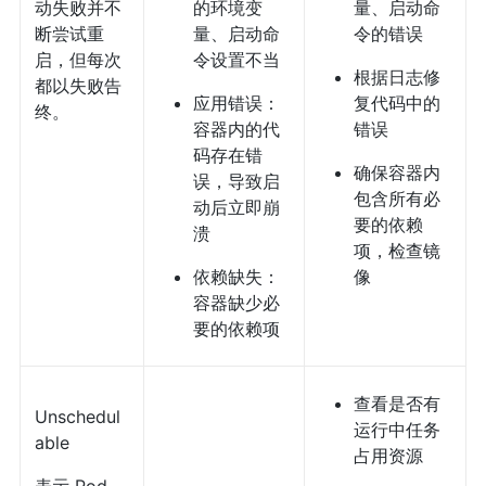
动失败并不
的环境变
量、启动命
断尝试重
量、启动命
令的错误
启，但每次
令设置不当
根据日志修
都以失败告
应用错误：
复代码中的
终。
容器内的代
错误
码存在错
确保容器内
误，导致启
包含所有必
动后立即崩
要的依赖
溃
项，检查镜
依赖缺失：
像
容器缺少必
要的依赖项
查看是否有
Unschedul
运行中任务
able
占用资源