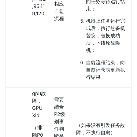
的任务等待运行结
相应
,95,11
束；
自愈
9,120
流程
机器上任务运行完
成后，执行热备机
替换，替换成功
后，下线原故障
机；
自愈流程结束，向
自愈记录表更新执
行结果；
gpu故
需要
障，
结合
GPU
P2级
Xid:
别事
（如果没有引发任务故
（排
件判
障，不执行自愈）
除P0
断是