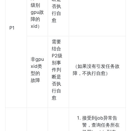
级别
否执
gpu故
行自
障的
愈
xid）
P1
需要
结合
P2级
非gpu
别事
xid类
（如果没有引发任务故
件判
型的
障，不执行自愈）
断是
故障
否执
行自
愈
接受到job异常告
警，查询任务所在