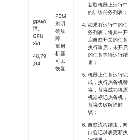
获取机器上运行中
的训练任务列表；
P0级
gpu故
别明
如果有运行中的任
障,
确故
务列表，将其中开
GPU
障，
启自愈开关的任务
Xid:
重启
执行重启，未开启
机器
的任务等待运行结
48,79
可以
束；
,94
恢复
机器上任务运行完
成，执行热备机替
换，替换成功将原
机器标记热备机，
替换失败解除封
锁；
自愈流程结束，向
自愈记录表更新执
行结果；