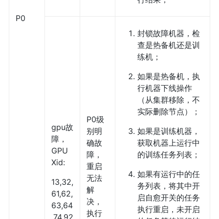
P0
封锁故障机器，检
查是热备机还是训
练机；
如果是热备机，执
行机器下线操作
（从集群移除，不
实际删除节点）；
P0级
gpu故
别明
如果是训练机器，
障，
确故
获取机器上运行中
GPU
障，
的训练任务列表；
Xid:
重启
如果有运行中的任
无法
13,32,
务列表，将其中开
解
61,62,
启自愈开关的任务
决，
63,64
执行重启，未开启
执行
,74,92