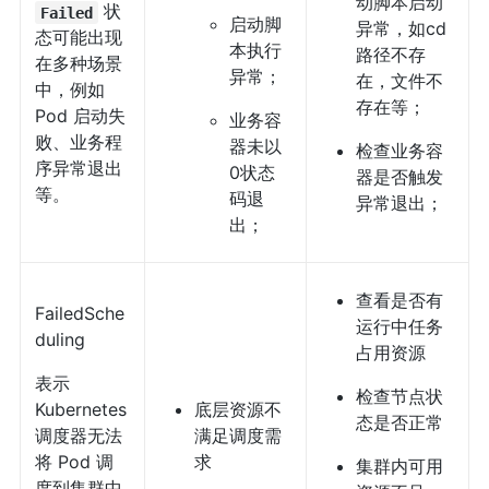
动脚本启动
状
Failed
启动脚
异常，如cd
态可能出现
本执行
路径不存
在多种场景
异常；
在，文件不
中，例如
存在等；
Pod 启动失
业务容
败、业务程
器未以
检查业务容
序异常退出
0状态
器是否触发
等。
码退
异常退出；
出；
查看是否有
FailedSche
运行中任务
duling
占用资源
表示
检查节点状
Kubernetes
底层资源不
态是否正常
调度器无法
满足调度需
将 Pod 调
求
集群内可用
度到集群中