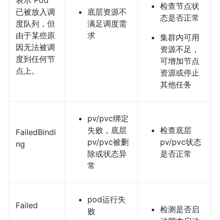
表示 Pod
检查节点状
已被放入调
底层资源不
态是否正常
度队列，但
满足调度需
由于某些原
求
集群内可用
因无法被调
资源不足，
度到任何节
可增加节点
点上。
资源或停止
其他任务
pv/pvc绑定
失败，底层
检查底层
FailedBindi
pv/pvc被删
pv/pvc状态
ng
除或状态异
是否正常
常
pod运行失
Failed
检测是否启
败