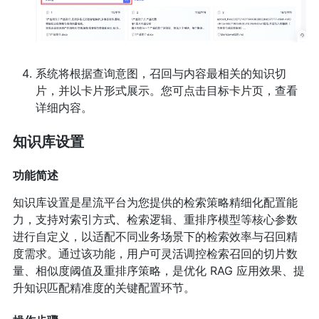
系统将根据查询意图，召回与内容最相关的知识切
片，并以卡片形式展示。您可点击目标卡片页，查看
详细内容。
知识库设置
功能简述
知识库设置是星流平台为您提供的检索策略精细化配置能
力，支持对索引方式、检索逻辑、重排序模型等核心参数
进行自定义，以适配不同业务场景下的检索效率与召回精
度需求。通过该功能，用户可灵活调控检索召回的切片数
量、相似度阈值及重排序策略，是优化 RAG 应用效果、提
升知识匹配精准度的关键配置环节。