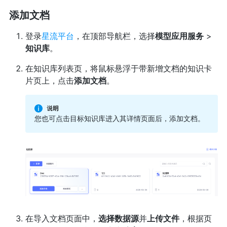
添加文档
登录
星流平台
，在顶部导航栏，选择
模型应用服务
>
知识库
。
在知识库列表页，将鼠标悬浮于带新增文档的知识卡
片页上，点击
添加文档
。
您也可点击目标知识库进入其详情页面后，添加文档。
在导入文档页面中，
选择数据源
并
上传文件
，根据页