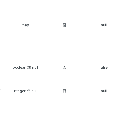
map
否
null
boolean 或 null
否
false
_
integer 或 null
否
null