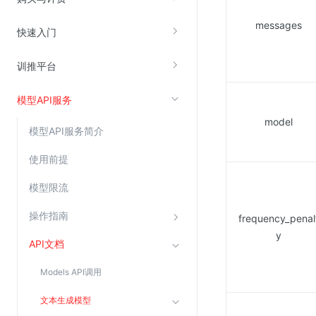
messages
快速入门
视频云服务
云直播(KLS)
训推平台
云转码(KET)
模型API服务
边缘节点计算
model
模型API服务简介
云安全
使用前提
金山云云防火墙
模型限流
大模型应用防火墙
渗透测试
操作指南
frequency_penal
y
云堡垒机
API文档
高防IP(KAD)
Models API调用
DDoS原生高防
文本生成模型
主机安全