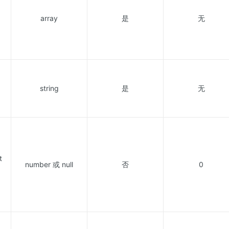
array
是
无
string
是
无
t
number 或 null
否
0