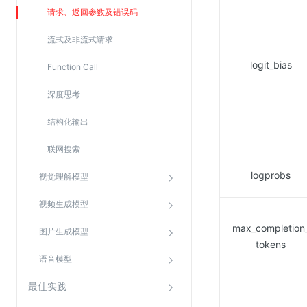
Web应用防火墙(WAF)
请求、返回参数及错误码
密钥管理服务
流式及非流式请求
SSL证书管理
logit_bias
Function Call
云安全中心
深度思考
应急响应
结构化输出
合规性
联网搜索
资质认证
logprobs
视觉理解模型
欧盟数据保护条例（GDPR）
视频生成模型
max_completion
图片生成模型
tokens
语音模型
最佳实践