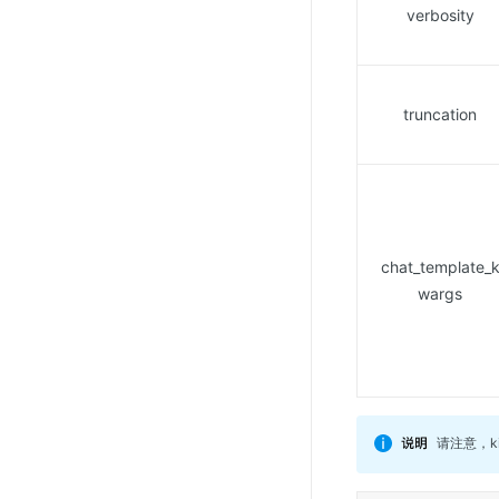
verbosity
truncation
chat_template_
wargs
请注意，k