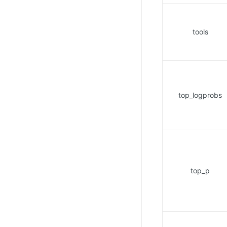
tools
top_logprobs
top_p