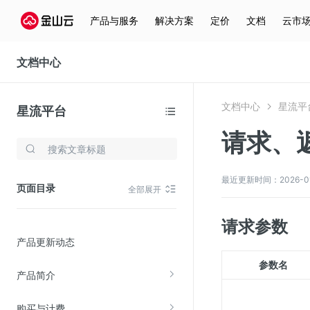
产品与服务
解决方案
定价
文档
云市
文档中心
文档中心
星流平
星流平台
请求、
存储与云分发
文件存储KPFS
最近更新时间：2026-01-2
页面目录
全部展开
CDN
对象存储(KS3)
请求参数
产品更新动态
云硬盘(EBS)
参数名
文件存储KFS
产品简介
全站加速
购买与计费
在线迁移服务