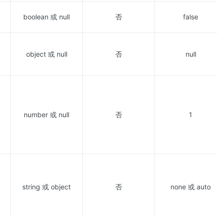
boolean 或 null
否
false
object 或 null
否
null
number 或 null
否
1
string 或 object
否
none 或 auto