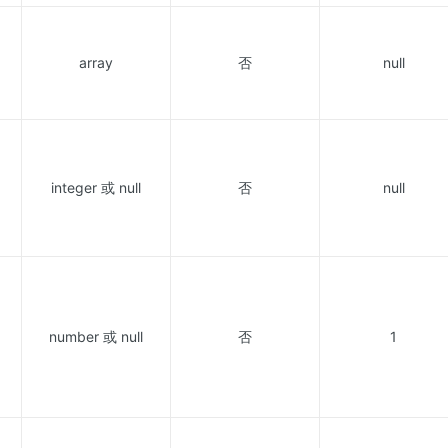
array
否
null
integer 或 null
否
null
number 或 null
否
1