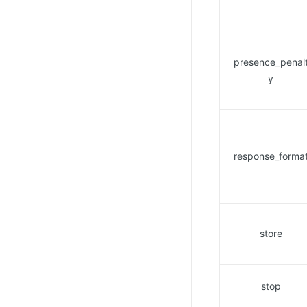
presence_penal
y
response_forma
store
stop