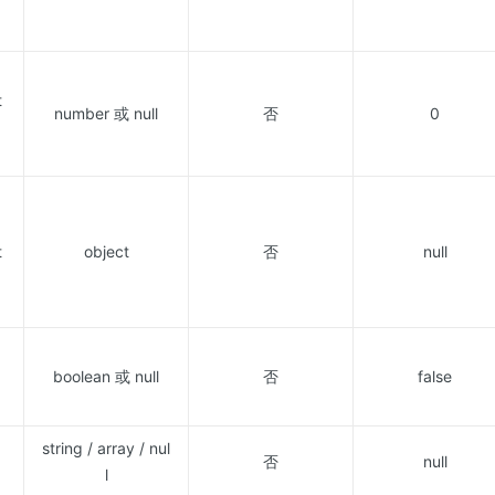
t
number 或 null
否
0
t
object
否
null
boolean 或 null
否
false
string / array / nul
否
null
l