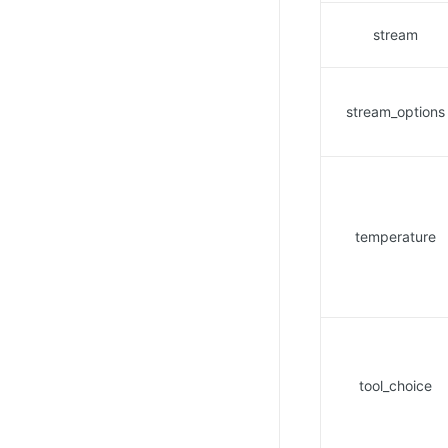
stream
stream_options
temperature
tool_choice