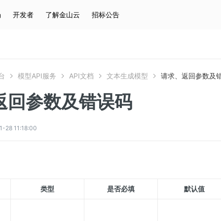
场
开发者
了解金山云
招标公告
热门搜索
云服务器
弹性IP
对象存储
IAM
台
模型API服务
API文档
文本生成模型
请求、返回参数及
返回参数及错误码
8 11:18:00
类型
是否必填
默认值