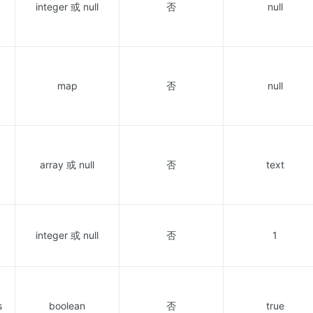
integer 或 null
否
null
map
否
null
array 或 null
否
text
integer 或 null
否
1
s
boolean
否
true