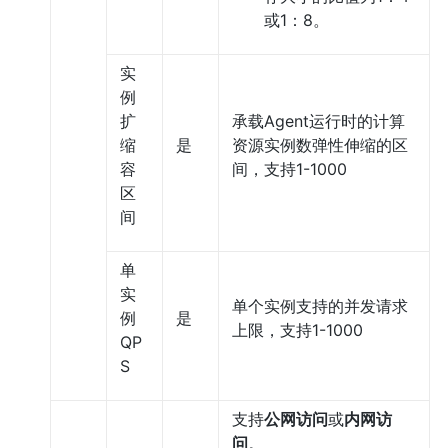
或1：8。
实
例
扩
承载Agent运行时的计算
缩
是
资源实例数弹性伸缩的区
容
间，支持1-1000
区
间
单
实
单个实例支持的并发请求
例
是
上限，支持1-1000
QP
S
支持
公网访问
或
内网访
问
。