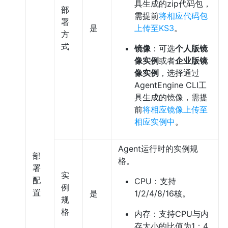
具生成的zip代码包，
部
需提前
将相应代码包
署
是
上传至KS3
。
方
式
镜像
：可选
个人版镜
像实例
或者
企业版镜
像实例
，选择通过
AgentEngine CLI工
具生成的镜像，需提
前
将相应镜像上传至
相应实例中
。
Agent运行时的实例规
部
格。
署
实
配
CPU：支持
例
置
是
1/2/4/8/16核。
规
格
内存：支持CPU与内
存大小的比值为1：4