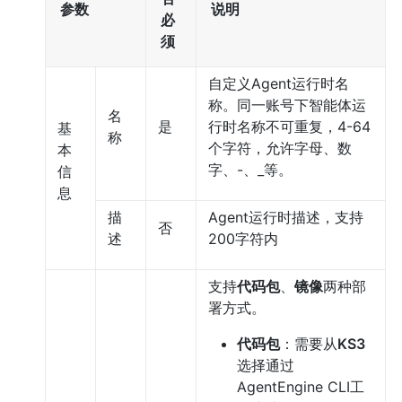
参数
说明
必
须
自定义Agent运行时名
称。同一账号下智能体运
名
是
行时名称不可重复，4-64
基
称
个字符，允许字母、数
本
字、-、_等。
信
息
描
Agent运行时描述，支持
否
述
200字符内
支持
代码包
、
镜像
两种部
署方式。
代码包
：需要从
KS3
选择通过
AgentEngine CLI工