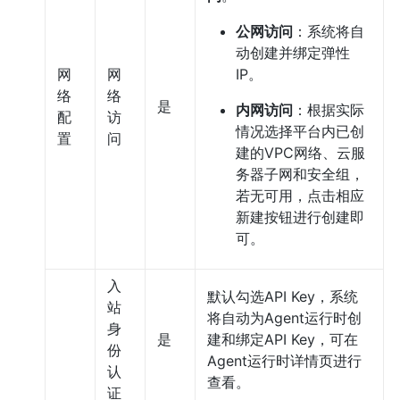
公网访问
：系统将自
动创建并绑定弹性
网
网
IP。
络
络
是
内网访问
：根据实际
配
访
情况选择平台内已创
置
问
建的VPC网络、云服
务器子网和安全组，
若无可用，点击相应
新建按钮进行创建即
可。
入
默认勾选API Key，系统
站
将自动为Agent运行时创
身
是
建和绑定API Key，可在
份
Agent运行时详情页进行
认
查看。
证