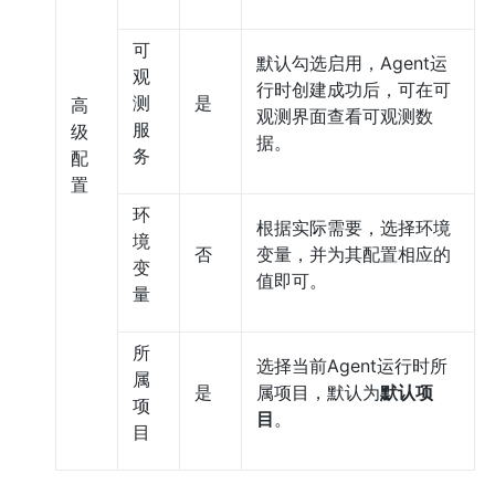
可
默认勾选启用，Agent运
观
行时创建成功后，可在可
测
是
高
观测界面查看可观测数
服
级
据。
务
配
置
环
根据实际需要，选择环境
境
否
变量，并为其配置相应的
变
值即可。
量
所
选择当前Agent运行时所
属
是
属项目，默认为
默认项
项
目
。
目