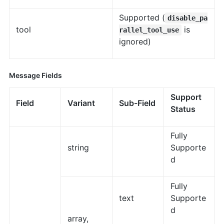
Supported (
disable_pa
tool
is
rallel_tool_use
ignored)
Message Fields
Support
Field
Variant
Sub-Field
Status
Fully
string
Supporte
d
Fully
text
Supporte
d
array,