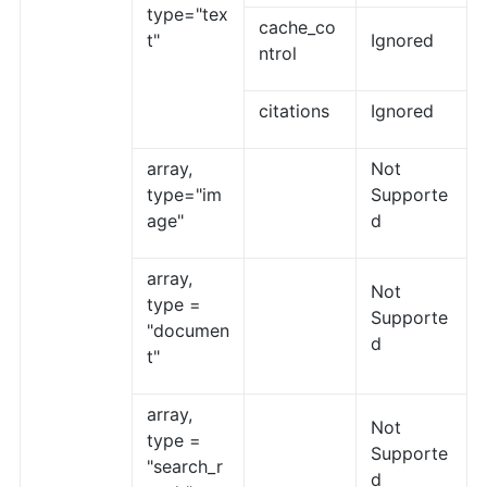
type="tex
cache_co
t"
Ignored
ntrol
citations
Ignored
array,
Not
type="im
Supporte
age"
d
array,
Not
type =
Supporte
"documen
d
t"
array,
Not
type =
Supporte
"search_r
d