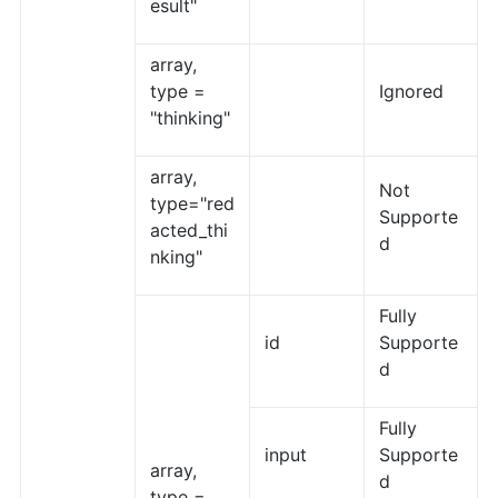
esult"
array,
type =
Ignored
"thinking"
array,
Not
type="red
Supporte
acted_thi
d
nking"
Fully
id
Supporte
d
Fully
input
Supporte
array,
d
type =