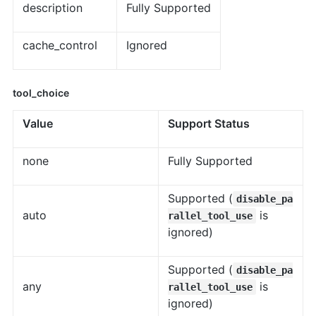
description
Fully Supported
cache_control
Ignored
tool_choice
Value
Support Status
none
Fully Supported
Supported (
disable_pa
auto
is
rallel_tool_use
ignored)
Supported (
disable_pa
any
is
rallel_tool_use
ignored)