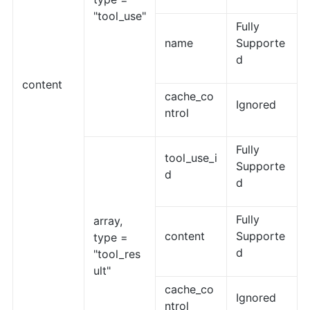
"tool_use"
Fully
name
Supporte
d
content
cache_co
Ignored
ntrol
Fully
tool_use_i
Supporte
d
d
Fully
array,
content
Supporte
type =
d
"tool_res
ult"
cache_co
Ignored
ntrol