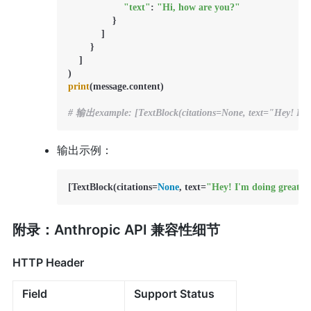
"text"
: 
"Hi, how are you?"
                }

            ]

        }

    ]

print
(message.content)

# 输出example: [TextBlock(citations=None, text="Hey! I'm d
输出示例：
[TextBlock(citations=
None
, text=
"Hey! I'm doing great, 
附录：Anthropic API 兼容性细节
HTTP Header
Field
Support Status