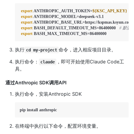
export
 ANTHROPIC_AUTH_TOKEN=
${KSC_API_KEY}
export
 ANTHROPIC_MODEL=deepseek-v3.1

export
 ANTHROPIC_BASE_URL=https://kspmas.ksyun.com

export
 BASH_DEFAULT_TIMEOUT_MS=86400000   
# 默认 6
export
 BASH_MAX_TIMEOUT_MS=86400000
执行
命令，进入相应项目目录。
cd my-project
执行命令：
，即可开始使用Claude Code工
claude
具。
通过Anthropic SDK调用API
执行命令，安装Anthropic SDK
pip install anthropic
在终端中执行以下命令，配置环境变量。