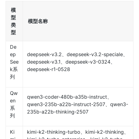
模
型
模型名称
类
型
De
ep
deepseek-v3.2、deepseek-v3.2-speciale、
See
deepseek-v3.1、deepseek-v3-0324、
k系
deepseek-r1-0528
列
Qw
qwen3-coder-480b-a35b-instruct、
en
qwen3-235b-a22b-instruct-2507、qwen3-
系
235b-a22b-thinking-2507
列
Ki
kimi-k2-thinking-turbo、kimi-k2-thinking、