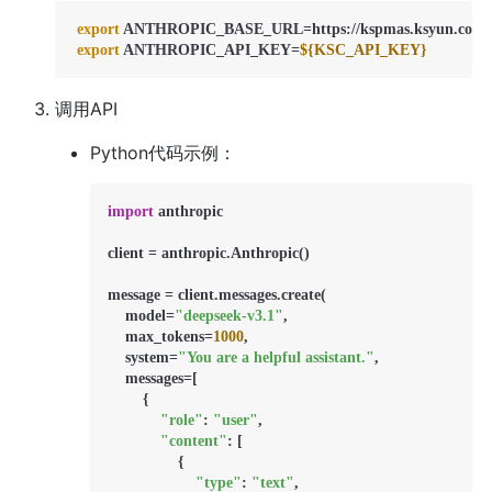
export
 ANTHROPIC_BASE_URL=https://kspmas.ksyun.com

export
 ANTHROPIC_API_KEY=
${KSC_API_KEY}
调用API
Python代码示例：
import
 anthropic

client = anthropic.Anthropic()

message = client.messages.create(

    model=
"deepseek-v3.1"
,

    max_tokens=
1000
,

    system=
"You are a helpful assistant."
,

    messages=[

        {

"role"
: 
"user"
,

"content"
: [

                {

"type"
: 
"text"
,
