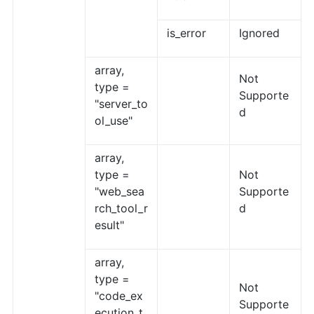
is_error
Ignored
array,
Not
type =
Supporte
"server_to
d
ol_use"
array,
type =
Not
"web_sea
Supporte
rch_tool_r
d
esult"
array,
type =
Not
"code_ex
Supporte
ecution_t