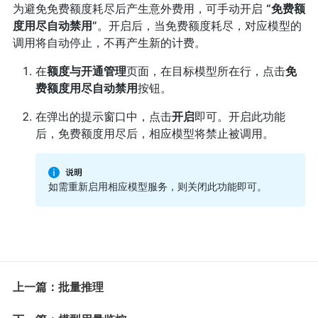
为避免免费额度耗尽后产生意外费用，可手动开启
“免费额
度用尽自动禁用”
。开启后，当免费额度耗尽，对应模型的
调用将自动停止，不再产生新的计费。
在
额度与开通管理
页面，在目标模型所在行，点击
免
费额度用尽自动禁用
按钮。
在弹出的提示窗口中，点击
开启
即可。开启此功能
后，免费额度用尽后，相应模型将禁止被调用。
如需重新启用相应模型服务，则关闭此功能即可。
上一篇：批量推理