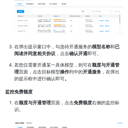
在弹出提示窗口中，勾选待开通服务的
模型名称
和
已
阅读并同意相关协议
，点击
确认开通
即可。
若您仅需要开通某一具体模型，则可在
额度与开通管
理
页面，点击目标模型
操作
列中的
开通服务
，在弹出
的提示框中进行确认即可
。
监控免费额度
在
额度与开通管理
页面，点击
免费额度
右侧的监控标
识。