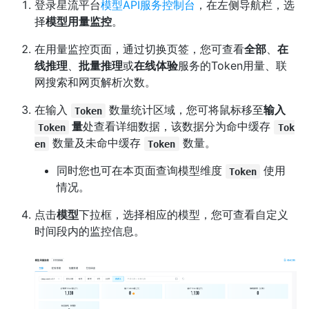
登录星流平台
模型API服务控制台
，在左侧导航栏，选
择
模型用量监控
。
在用量监控页面，通过切换页签，您可查看
全部
、
在
线推理
、
批量推理
或
在线体验
服务的Token用量、联
网搜索和网页解析次数。
在输入
数量统计区域，您可将鼠标移至
输入
Token
量
处查看详细数据，该数据分为命中缓存
Token
Tok
数量及未命中缓存
数量。
en
Token
同时您也可在本页面查询模型维度
使用
Token
情况。
点击
模型
下拉框，选择相应的模型，您可查看自定义
时间段内的监控信息。