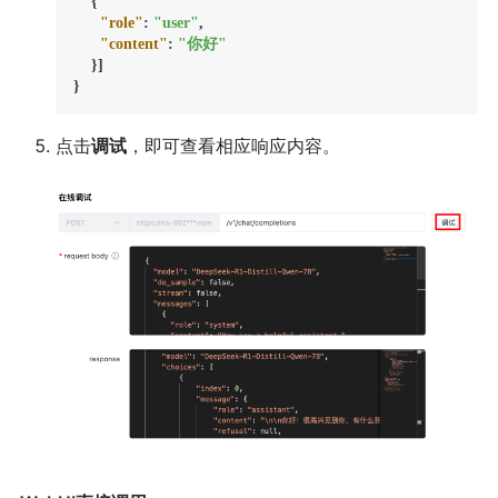
{
"role"
:
"user"
,
"content"
:
"你好"
}
]
}
点击
调试
，即可查看相应响应内容。