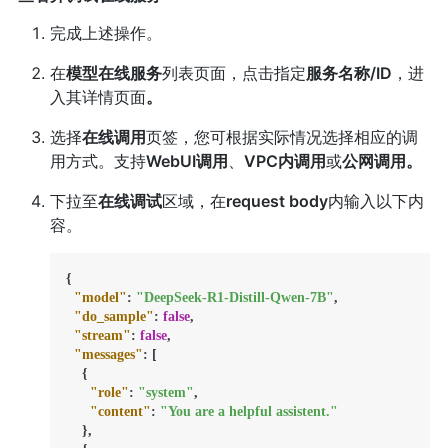
完成上述操作。
在
模型在线服务
列表页面，点击指定
服务名称/ID
，进
入其详情页面
。
选择
在线调用
页签，您可根据实际情况选择相应的调
用方式。支持
WebUI调用
、
VPC内调用
或
公网调用。
下拉至
在线调试
区域，在
request body
内输入以下内
容。
{
"model"
:
"DeepSeek-R1-Distill-Qwen-7B"
,
"do_sample"
:
false
,
"stream"
:
false
,
"messages"
:
[
{
"role"
:
"system"
,
"content"
:
"You are a helpful assistent."
}
,