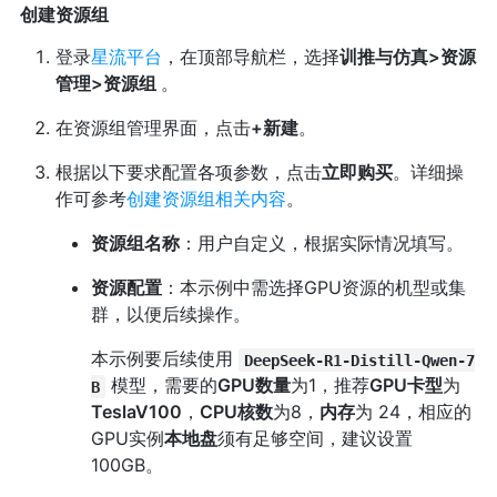
创建资源组
登录
星流平台
，在顶部导航栏，选择
训推与仿真>资源
管理>资源组
。
在资源组管理界面，点击
+新建
。
根据以下要求配置各项参数，点击
立即购买
。详细操
作可参考
创建资源组相关内容
。
资源组名称
：用户自定义，根据实际情况填写。
资源配置
：本示例中需选择GPU资源的机型或集
群，以便后续操作。
本示例要后续使用
DeepSeek-R1-Distill-Qwen-7
模型，需要的
GPU数量
为1，推荐
GPU卡型
为
B
TeslaV100
，
CPU核数
为8，
内存
为 24，相应的
GPU实例
本地盘
须有足够空间，建议设置
100GB。