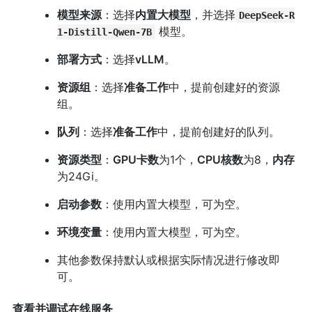
模型来源
：选择
内置大模型
，并选择
DeepSeek-R
模型。
1-Distill-Qwen-7B
部署方式
：选择
vLLM
。
资源组
：选择
准备工作
中，提前创建好的资源
组。
队列
：选择
准备工作
中，提前创建好的队列。
资源类型
：
GPU卡数
为1个，
CPU核数
为8，
内存
为24Gi。
启动参数
：使用内置大模型，可为空。
环境变量
：使用内置大模型，可为空。
其他参数保持默认或根据实际情况进行修改即
可。
查看并调试在线服务