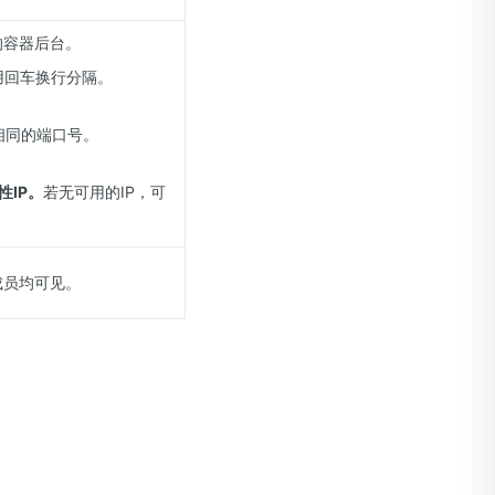
的容器后台。
用回车换行分隔。
。
相同的端口号。
性IP。
若无可用的IP，可
成员均可见。