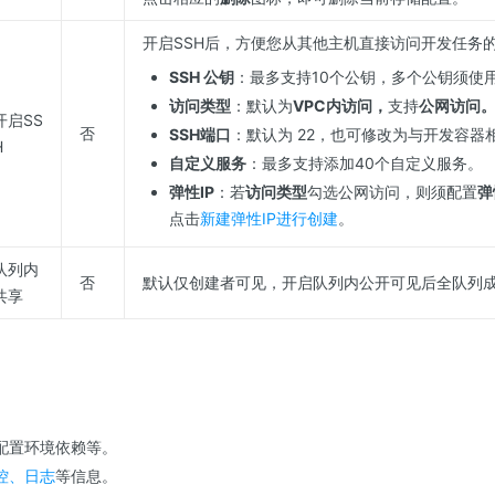
开启SSH后，方便您从其他主机直接访问开发任务
SSH 公钥
：最多支持10个公钥，多个公钥须使
访问类型
：默认为
VPC内访问，
支持
公网访问
开启SS
否
SSH端口
：默认为 22，也可修改为与开发容器
H
自定义服务
：最多支持添加40个自定义服务。
弹性IP
：若
访问类型
勾选公网访问，则须配置
弹
点击
新建弹性IP进行创建
。
队列内
否
默认仅创建者可见，开启队列内公开可见后全队列
共享
配置环境依赖等。
控、日志
等信息。