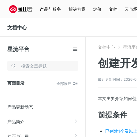
产品与服务
解决方案
定价
文档
云市
文档中心
文档中心
星流平
星流平台
创建开
存储与云分发
文件存储KPFS
最近更新时间：2026-08-0
页面目录
全部展开
CDN
对象存储(KS3)
本文主要介绍如何创
产品更新动态
云硬盘(EBS)
前提条件
文件存储KFS
产品简介
全站加速
已创建1个及以
购买与计费
在线迁移服务