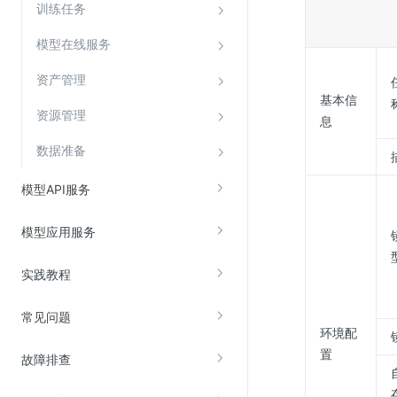
训练任务
Web应用防火墙(WAF)
密钥管理服务
模型在线服务
SSL证书管理
资产管理
基本信
云安全中心
资源管理
息
应急响应
数据准备
合规性
模型API服务
资质认证
模型应用服务
欧盟数据保护条例（GDPR）
实践教程
常见问题
环境配
置
故障排查