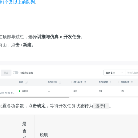
建1个及以上的队列
。
在顶部导航栏，选择
训推与仿真 > 开发任务
。
页面，点击
+新建。
配置各项参数，点击
确定，
等待开发任务状态转为
。
运行中
是
否
说明