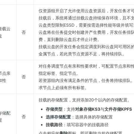
仅资源组开启了允许使用云盘资源后，开发任务才
挂载后，系统将通过挂载云盘持续保存环境，且不
云盘类型限制ESSD，需要按需选择性能等级并填
挂载云
否
云盘将在任务提交时创建并产生费用，开发任务排
盘
费，直到删除云盘后才停止计费。
挂载云盘的开发任务会指定调度到和云盘同可用区的C
金属节点，若此类节点资源不足，将持续排队。
对任务调度节点有亲和性要求时，可配置节点亲和
节点亲
指定标签、指定节点。
否
和性
若资源组内没有满足条件的节点，任务将持续排队
求节点上必须有所有标签。
挂载的存储配置，支持添加20个以内的存储配置。
存储类型
：支持
对象存储KS3
与
文件存储KPFS
存储配
否
选择存储配置
：选择具体的存储配置
置
挂载路径
：填写容器中的挂载路径
点击相应的
删除
图标，即可删除当前存储配置。