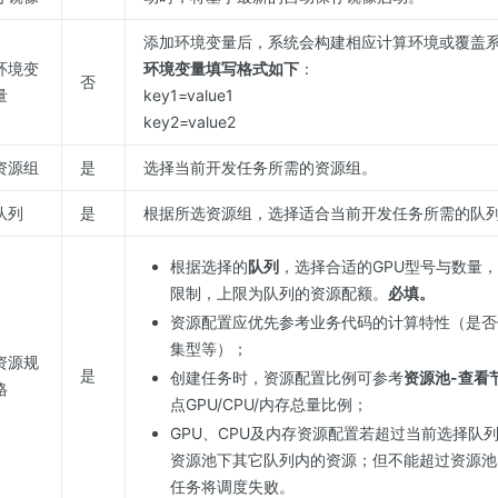
添加环境变量后，系统会构建相应计算环境或覆盖
环境变
环境变量填写格式如下
：
否
量
key1=value1
key2=value2
资源组
是
选择当前开发任务所需的资源组。
队列
是
根据所选资源组，选择适合当前开发任务所需的队
根据选择的
队列
，选择合适的GPU型号与数量，
限制，上限为队列的资源配额。
必填。
资源配置应优先参考业务代码的计算特性（是否依
集型等）；
资源规
是
创建任务时，资源配置比例可参考
资源池-查看
格
点GPU/CPU/内存总量比例；
GPU、CPU及内存资源配置若超过当前选择队
资源池下其它队列内的资源；但不能超过资源池
任务将调度失败。