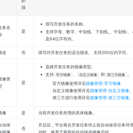
必
须
填写开发任务的名称。
任务名
是
支持字母、数字、中划线、下划线_、中划线-
称
及64位字符内。
描述
否
填写对开发任务的适当描述。 支持200位内字符。
选择开发任务的镜像类型。
支持
、
和
。
官方镜像
自定义镜像
第三方镜像
镜像类
是
官方镜像使用详见
镜像管理-官方镜像
型
自定义镜像使用详见
镜像管理-自定义镜像
第三方进行使用详见
镜像管理-第三方镜像
镜像
是
当前开发任务所用的具体镜像。
自动保
开启后，平台将在开发任务停止前自动保存任务环
否
存镜像
动时，将基于最新的自动保存镜像启动。