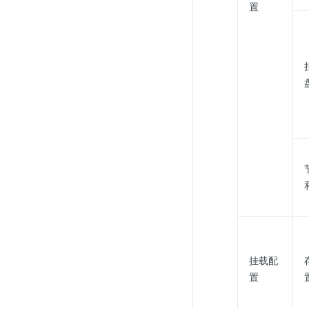
置
挂载配
置