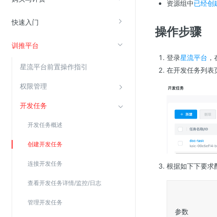
资源组中
已经创
快速入门
视频云服务
操作步骤
云直播(KLS)
训推平台
登录
星流平台
，
云转码(KET)
星流平台前置操作指引
在开发任务列表
边缘节点计算
权限管理
云安全
开发任务
金山云云防火墙
开发任务概述
大模型应用防火墙
创建开发任务
渗透测试
云堡垒机
连接开发任务
根据如下下要求
高防IP(KAD)
查看开发任务详情/监控/日志
DDoS原生高防
管理开发任务
主机安全
参数