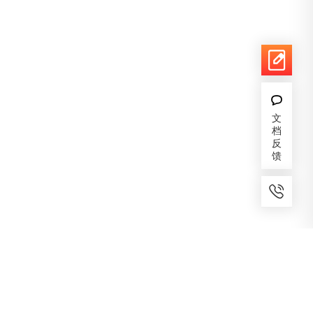
文
档
反
馈
7x24小时服务
免费备案