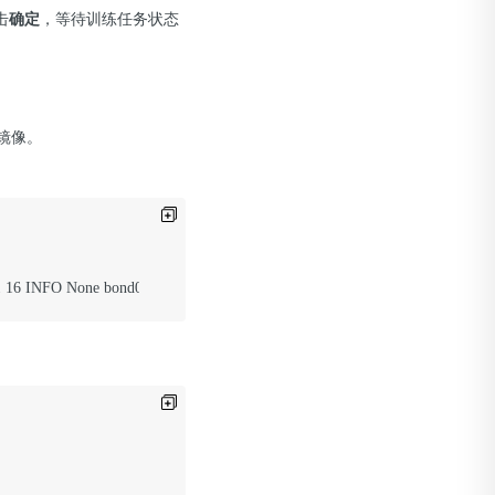
击
确定
，等待训练任务状态
 的镜像。
 1 16 INFO None bond0 4 2>&1 | 
tee
 /mnt/Pai-Megatron-Patch-240405/task_
$