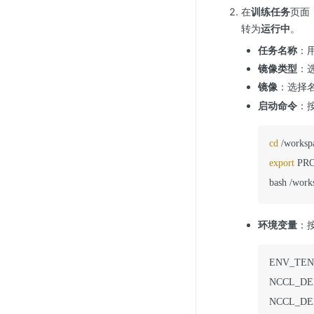
在
训练任务
页面
转为
运行中
。
任务名称
：
镜像类型
：
镜像
：选择
启动命令
：
cd
export
 PR
bash /work
环境变量
：
ENV_TENS
NCCL_DE
NCCL_DE