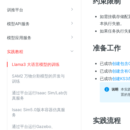
约束限制
云直播(KLS)
训推平台
如需挂载存储配
云转码(KET)
本执行失败。
模型API服务
边缘节点计算
如果任务执行失
模型应用服务
云安全
准备工作
实践教程
金山云云防火墙
大模型应用防火墙
已成功
创建包含
Llama3 大语言模型的训练
渗透测试
已成功
创建含有
SAM2 万物分割模型的开发与
已成功
创建KS3
云堡垒机
训练
高防IP(KAD)
本实
通过平台运行Isaac Sim/Lab仿
置的
真服务
DDoS原生高防
主机安全
Isaac Sim5.0版本容器仿真服
务
Web应用防火墙(WAF)
实践流程
通过平台运行Gazebo、
密钥管理服务