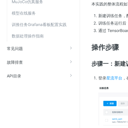
MuJoCo仿真服务
本实践的整体流程如
SSL证书管理
模型在线服务
云安全中心
新建训练任务，
训练任务运行后
应急响应
训推任务Grafana看板配置实践
通过 Tensor
数据处理操作指南
合规性
操作步骤
常见问题
资质认证
欧盟数据保护条例（GDPR）
故障排查
步骤一：新建
API目录
登录
星流平台
，