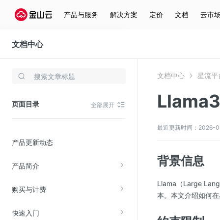
产品与服务
解决方案
定价
文档
云市
文档中心
星流平台
文档中心
星流平
存储与云分发
Llam
文件存储KPFS
页面目录
全部展开
CDN
对象存储(KS3)
最近更新时间：2026-06-
产品更新动态
云硬盘(EBS)
背景信息
文件存储KFS
产品简介
全站加速
Llama（Large L
购买与计费
在线迁移服务
本。本文介绍如何在星
快速入门
视频云服务