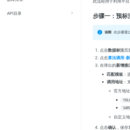
此流程用于利用平台
API目录
步骤一：预标
此步骤通
点击
数据标注
页
点击
算法调用
-
新
在弹出的
新增接
匹配模板
：
调用地址
：
官方地址
YOL
SAM
自定义地
点击
确认
，保存