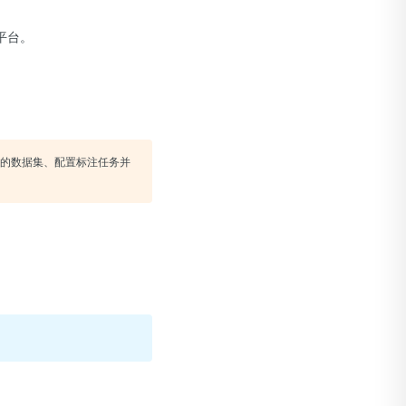
平台。
的数据集、配置标注任务并