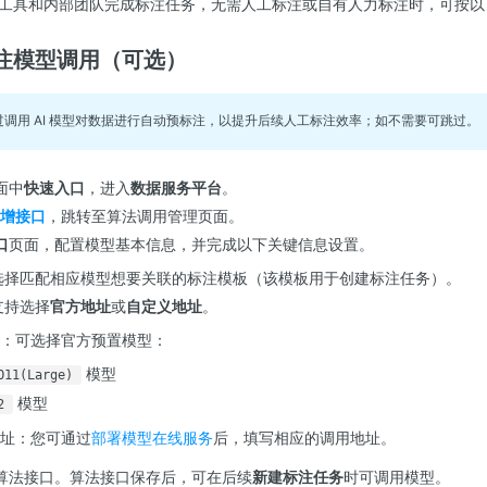
工具和内部团队完成标注任务，无需人工标注或自有人力标注时，可按以
注模型调用（可选）
过调用 AI 模型对数据进行自动预标注，以提升后续人工标注效率；如不需要可跳过。
面中
快速入口
，进入
数据服务平台
。
增接口
，跳转至算法调用管理页面。
口
页面，配置模型基本信息，并完成以下关键信息设置。
选择匹配相应模型想要关联的标注模板（该模板用于创建标注任务）。
支持选择
官方地址
或
自定义地址
。
：可选择官方预置模型：
模型
O11(Large)
模型
2
址：您可通过
部署模型在线服务
后，填写相应的调用地址。
算法接口。算法接口保存后，可在后续
新建标注任务
时可调用模型。