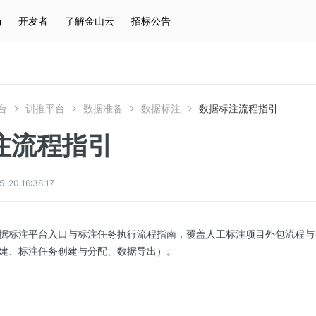
场
开发者
了解金山云
招标公告
热门搜索
云服务器
弹性IP
对象存储
IAM
台
训推平台
数据准备
数据标注
数据标注流程指引
注流程指引
0 16:38:17
据标注平台入口与标注任务执行流程指南，覆盖人工标注项目外包流程与
建、标注任务创建与分配、数据导出）。