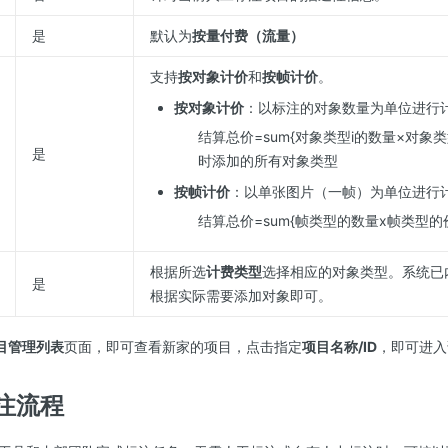
是
默认为
按量付费（流量）
支持
按对象计价
和
按帧计价
。
按对象计价
：以标注的对象数量为单位进行
结算总价=sum{对象类型i的数量×对象类
是
时添加的所有对象类型
按帧计价
：以单张图片（一帧）为单位进行
结算总价=sum{帧类型的数量x帧类型的
根据所选
计费类型
选择相应的对象类型。系统已
是
根据实际需要添加对象即可。
目管理列表
页面，即可查看新家的项目，点击指定
项目名称/ID
，即可进入
注流程