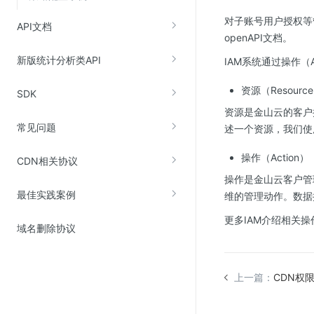
Web应用防火墙(WAF)
对子账号用户授权等
API文档
密钥管理服务
openAPI文档。
SSL证书管理
新版统计分析类API
IAM系统通过操作（Ac
云安全中心
资源（Resourc
SDK
应急响应
资源是金山云的客户
常见问题
述一个资源，我们使用K
合规性
操作（Action）
CDN相关协议
资质认证
操作是金山云客户管
欧盟数据保护条例（GDPR）
最佳实践案例
维的管理动作。数据
更多IAM介绍相关操
域名删除协议
上一篇：
CDN权