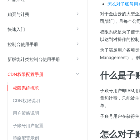
怎么对子账号用
对于金山云的大型企
购买与计费
视频云服务
司/部门，且每个公
云直播(KLS)
快速入门
权限系统是为了便于
云转码(KET)
以达到对操作的控制
控制台使用手册
边缘节点计算
为了满足用户各项灵活功
Managemen
新版统计类控制台使用手册
云安全
什么是子
CDN权限配置手册
金山云云防火墙
大模型应用防火墙
权限系统概览
子账号用户即IAM
渗透测试
量和计费，只能被主
CDN权限说明
云堡垒机
单。
用户策略说明
高防IP(KAD)
子账号用户在获得主
DDoS原生高防
子账号用户配置
怎么对子
主机安全
策略配置示例