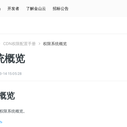
场
开发者
了解金山云
招标公告
热门搜索
云服务器
弹性IP
对象存储
IAM
CDN权限配置手册
权限系统概览
统概览
4 15:05:28
概览
权限系统概览。
户