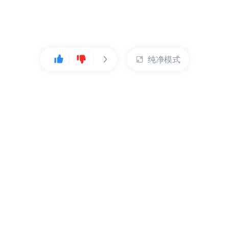
纯净模式
热门产品
账户管理
云服务器
管理控制台
数据库
账号管理
对象存储
实名认证
CDN
订单管理
弹性IP
资源目录