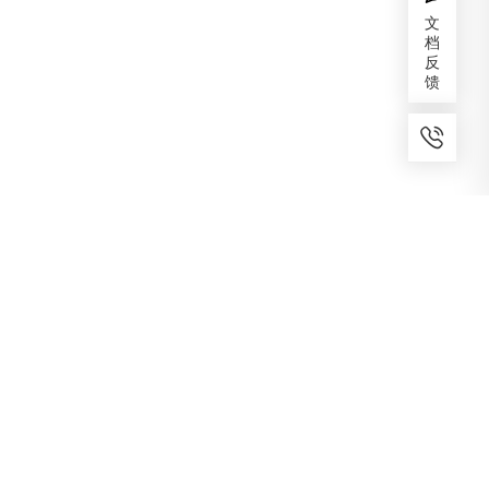
文
档
反
馈
7x24小时服务
免费备案
建议反馈
专家服务
咨询热线