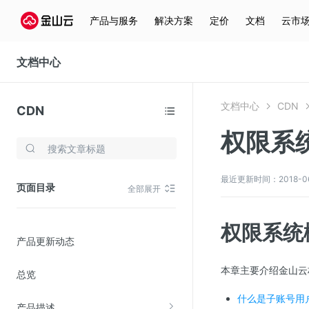
产品与服务
解决方案
定价
文档
云市
文档中心
文档中心
CDN
CDN
权限系
存储与云分发
文件存储KPFS
最近更新时间：2018-06-1
页面目录
全部展开
CDN
对象存储(KS3)
权限系统
产品更新动态
云硬盘(EBS)
文件存储KFS
本章主要介绍金山云
总览
全站加速
什么是子账号用
产品描述
在线迁移服务