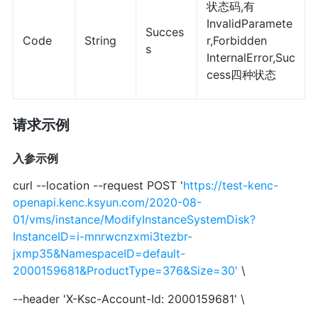
状态码,有
InvalidParamete
Succes
Code
String
r,Forbidden
s
InternalError,Suc
cess四种状态
请求示例
入参示例
curl --location --request POST '
https://test-kenc-
openapi.kenc.ksyun.com/2020-08-
01/vms/instance/ModifyInstanceSystemDisk?
InstanceID=i-mnrwcnzxmi3tezbr-
jxmp35&NamespaceID=default-
2000159681&ProductType=376&Size=30
'
\
--header 'X-Ksc-Account-Id: 2000159681' \