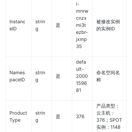
i-
mnrw
cnzx
Instanc
strin
被修改实例
是
mi3t
eID
g
的实例ID
ezbr-
jxmp
35
defa
ult-
Names
strin
命名空间名
是
2000
paceID
g
称
1596
81
产品类型：
Product
strin
云主机：
是
376
Type
g
376；SPOT
实例：1148