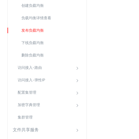
Web应用防火墙(WAF)
创建负载均衡
密钥管理服务
负载均衡详情查看
SSL证书管理
发布负载均衡
云安全中心
下线负载均衡
应急响应
删除负载均衡
合规性
访问接入-路由
资质认证
访问接入-弹性IP
欧盟数据保护条例（GDPR）
配置集管理
加密字典管理
集群管理
文件共享服务