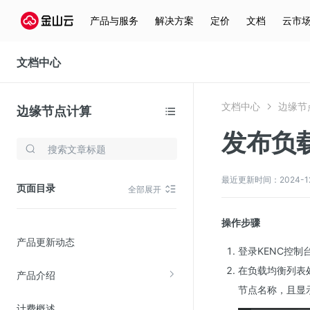
产品与服务
解决方案
定价
文档
云市
文档中心
文档中心
边缘节
边缘节点计算
发布负
存储与云分发
文件存储KPFS
最近更新时间：2024-12-3
页面目录
全部展开
CDN
对象存储(KS3)
操作步骤
产品更新动态
云硬盘(EBS)
登录KENC控制
文件存储KFS
在负载均衡列表
产品介绍
全站加速
节点名称，且显
计费概述
在线迁移服务