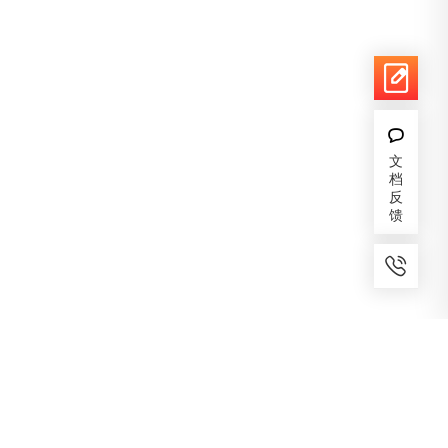
文
档
反
馈
7x24小时服务
免费备案