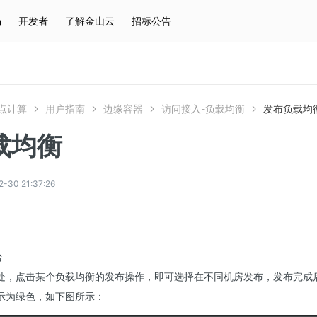
场
开发者
了解金山云
招标公告
热门搜索
云服务器
弹性IP
对象存储
IAM
点计算
用户指南
边缘容器
访问接入-负载均衡
发布负载均
载均衡
0 21:37:26
台
处，点击某个负载均衡的发布操作，即可选择在不同机房发布，发布完成
示为绿色，如下图所示：