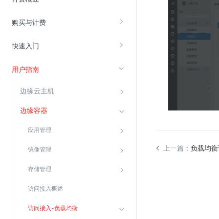
购买与计费
视频云服务
云直播(KLS)
快速入门
云转码(KET)
用户指南
边缘节点计算
边缘云主机
云安全
边缘容器
金山云云防火墙
应用管理
大模型应用防火墙
上一篇：
负载均衡
渗透测试
镜像管理
云堡垒机
存储管理
高防IP(KAD)
访问接入概述
DDoS原生高防
访问接入-负载均衡
主机安全