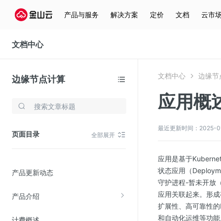
产品与服务
解决方案
定价
文档
云市
文档中心
文档中心
边缘节
边缘节点计算
应用概
存储与云分发
文件存储KPFS
最近更新时间：2025-01-2
页面目录
全部展开
CDN
对象存储(KS3)
应用是基于Kuber
状态应用（Deploy
产品更新动态
云硬盘(EBS)
守护进程-暂未开放（Da
文件存储KFS
应用关联起来。形成有
产品介绍
全站加速
扩展性、高可靠性的K
和自动化运维等功能。
计费概述
在线迁移服务