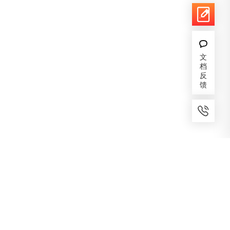
文
档
反
馈
7x24小时服务
免费备案
建议反馈
专家服务