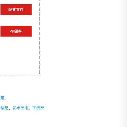
应用
。
用信息
、
发布应用
、
下线应