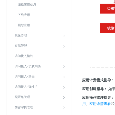
Web应用防火墙(WAF)
编辑应用信息
密钥管理服务
下线应用
SSL证书管理
删除应用
云安全中心
镜像管理
应急响应
存储管理
合规性
访问接入概述
资质认证
访问接入-负载均衡
欧盟数据保护条例（GDPR）
访问接入-路由
应用计费模式指导：
访问接入-弹性IP
应用创建指导：
如果
配置集管理
应用操作管理指导：
用
、
应用详情查看
和
加密字典管理