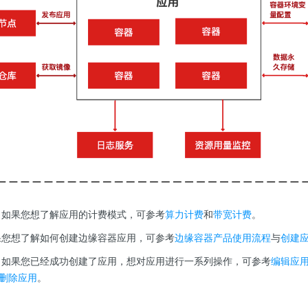
如果您想了解应用的计费模式，可参考
算力计费
和
带宽计费
。
您想了解如何创建边缘容器应用，可参考
边缘容器产品使用流程
与
创建
如果您已经成功创建了应用，想对应用进行一系列操作，可参考
编辑应
删除应用
。