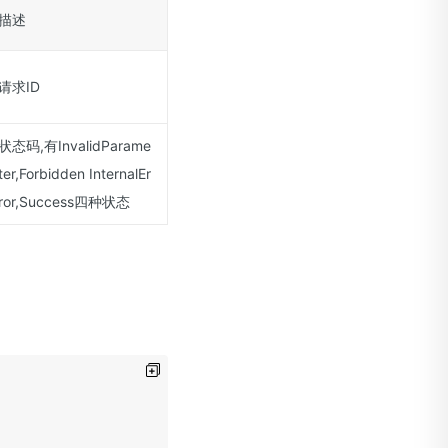
描述
请求ID
状态码,有InvalidParame
ter,Forbidden InternalEr
ror,Success四种状态