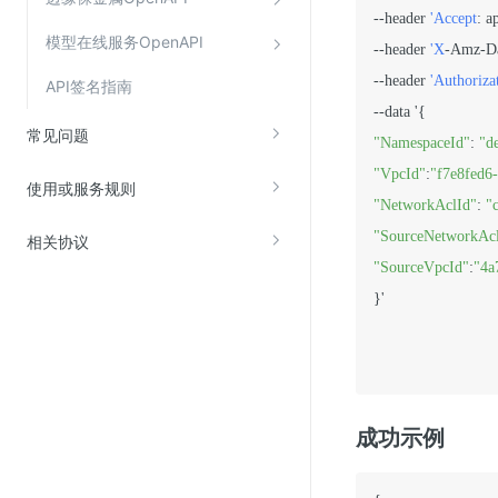
--header 
'Accept
: a
模型在线服务OpenAPI
--header 
'X
-Amz-Da
--header 
'Authoriza
API签名指南
常见问题
"NamespaceId"
: 
"d
"VpcId"
:
"f7e8fed6
使用或服务规则
"NetworkAclId"
: 
"
"SourceNetworkAc
相关协议
"SourceVpcId"
:
"4a
}'

成功示例