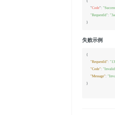
{

    "
Code
": 
"Succes
"RequestId"
: 
"3a
失败示例
{
"RequestId"
:
"13
"Code"
:
"Invali
"Message"
:
"Inv
}