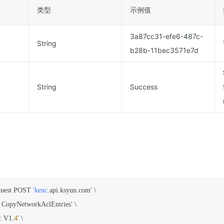
类型
示例值
3a87cc31-efe6-487c-
String
b28b-11bec3571e7d
String
Success
equest POST 
'kenc
.api.ksyun.com' \

 CopyNetworkAclEntries' \

: V1.
4
' \
