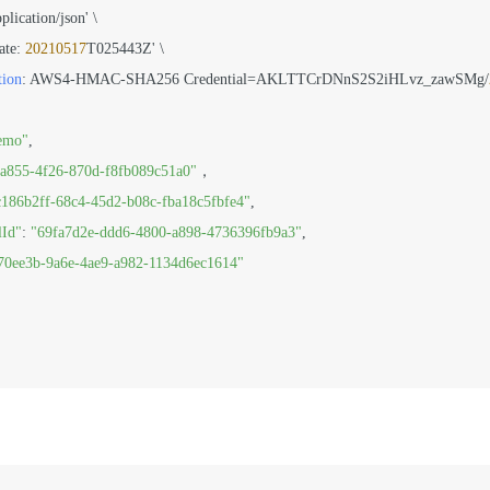
pplication/json' \

te: 
20210517
T025443Z' \

tion
: AWS4-HMAC-SHA256 Credential=AKLTTCrDNnS2S2iHLvz_zawSMg/
emo"
-a855-4f26-870d-f8fb089c51a0"
c186b2ff-68c4-45d2-b08c-fba18c5fbfe4"
lId"
: 
"69fa7d2e-ddd6-4800-a898-4736396fb9a3"
70ee3b-9a6e-4ae9-a982-1134d6ec1614"