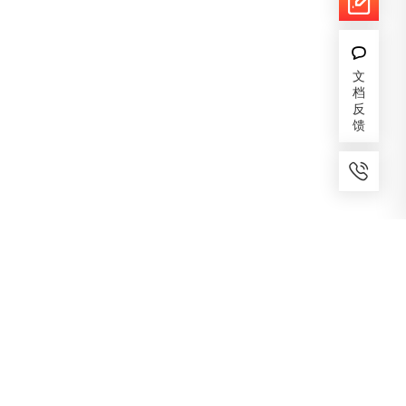
文
档
反
馈
7x24小时服务
免费备案
建议反馈
专家服务