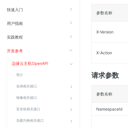
云直播(KLS)
快速入门
参数名称
云转码(KET)
用户指南
边缘节点计算
X-Version
实践教程
云安全
开发参考
金山云云防火墙
X-Action
大模型应用防火墙
边缘云主机OpenAPI
渗透测试
请求参数
简介
云堡垒机
实例相关接口
高防IP(KAD)
参数名称
DDoS原生高防
镜像相关接口
主机安全
NamespaceId
安全组相关接口
Web应用防火墙(WAF)
负载均衡相关接口
密钥管理服务