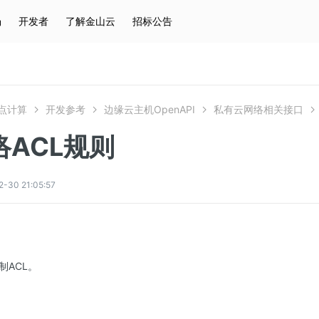
场
开发者
了解金山云
招标公告
热门搜索
云服务器
弹性IP
对象存储
IAM
点计算
开发参考
边缘云主机OpenAPI
私有云网络相关接口
络ACL规则
0 21:05:57
制ACL。