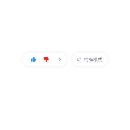
纯净模式
热门产品
账户管理
云服务器
管理控制台
数据库
账号管理
对象存储
实名认证