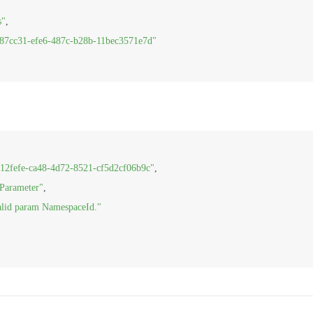
s"
,

87cc31-efe6-487c-b28b-11bec3571e7d"
12fefe-ca48-4d72-8521-cf5d2cf06b9c"
,
dParameter"
,
alid param NamespaceId."