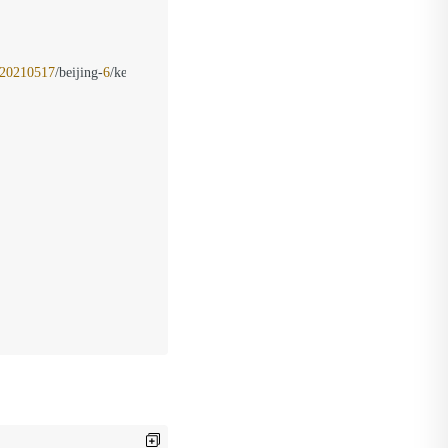
20210517
/beijing-
6
/kenc/aws4_request, SignedHeaders=host;x-amz-date, Signa