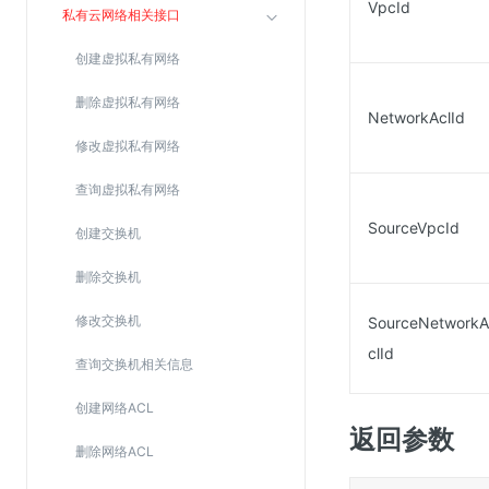
VpcId
私有云网络相关接口
SSL证书管理
云安全中心
创建虚拟私有网络
应急响应
删除虚拟私有网络
NetworkAclId
修改虚拟私有网络
合规性
资质认证
查询虚拟私有网络
欧盟数据保护条例（GDPR）
SourceVpcId
创建交换机
删除交换机
修改交换机
SourceNetworkA
clId
查询交换机相关信息
创建网络ACL
返回参数
删除网络ACL