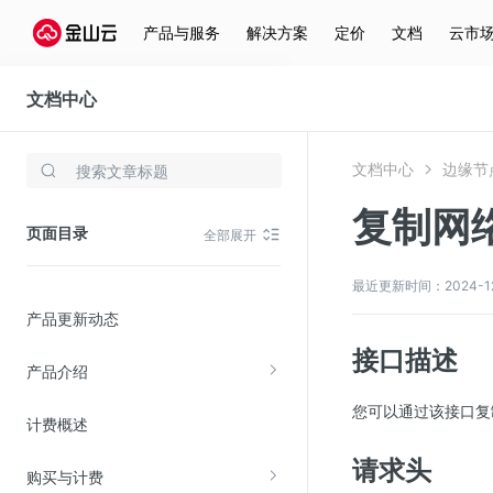
产品与服务
解决方案
定价
文档
云市
文档中心
边缘节点计算
文档中心
边缘节
存储与云分发
复制网
文件存储KPFS
页面目录
全部展开
CDN
对象存储(KS3)
最近更新时间：2024-12-3
产品更新动态
云硬盘(EBS)
接口描述
文件存储KFS
产品介绍
全站加速
您可以通过该接口复
计费概述
在线迁移服务
请求头
购买与计费
视频云服务