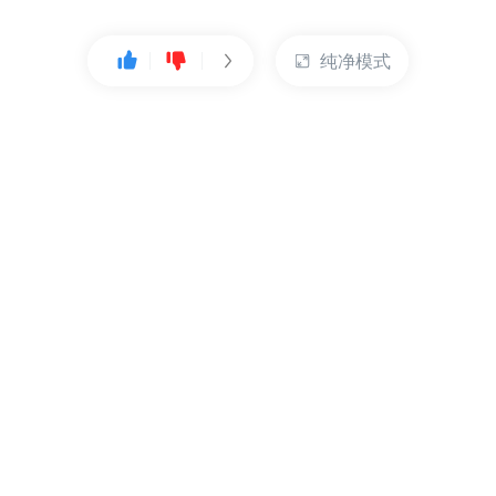
纯净模式
热门产品
账户管理
云服务器
管理控制台
数据库
账号管理
对象存储
实名认证
CDN
订单管理
弹性IP
资源目录
裸金属服务器
索取发票
充值付款