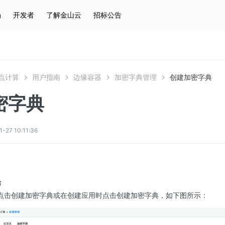
场
开发者
了解金山云
招标公告
热门搜索
云服务器
弹性IP
对象存储
IAM
点计算
用户指南
边缘容器
加密字典管理
创建加密字典
密字典
7 10:11:36
台
点击创建加密字典或在创建应用时点击创建加密字典，如下图所示：