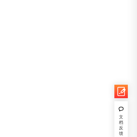
文
档
反
馈