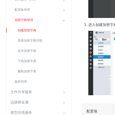
SSL证书管理
配置集管理
云安全中心
加密字典管理
应急响应
进入创建加密字
创建加密字典
合规性
查看加密字典详情
资质认证
发布加密字典
欧盟数据保护条例（GDPR）
下线加密字典
删除加密字典
集群管理
文件共享服务
边缘裸金属
配置项
模型在线服务