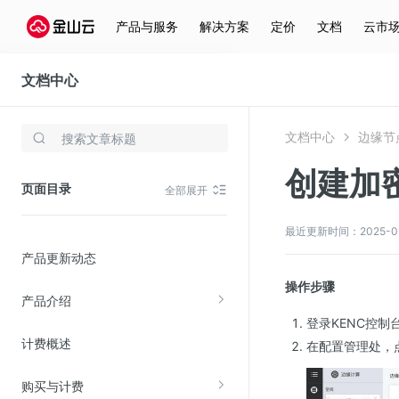
产品与服务
解决方案
定价
文档
云市
文档中心
边缘节点计算
文档中心
边缘节
存储与云分发
创建加
文件存储KPFS
页面目录
全部展开
CDN
对象存储(KS3)
最近更新时间：2025-01-2
产品更新动态
云硬盘(EBS)
操作步骤
文件存储KFS
产品介绍
全站加速
登录KENC控制
计费概述
在线迁移服务
在配置管理处，
购买与计费
视频云服务