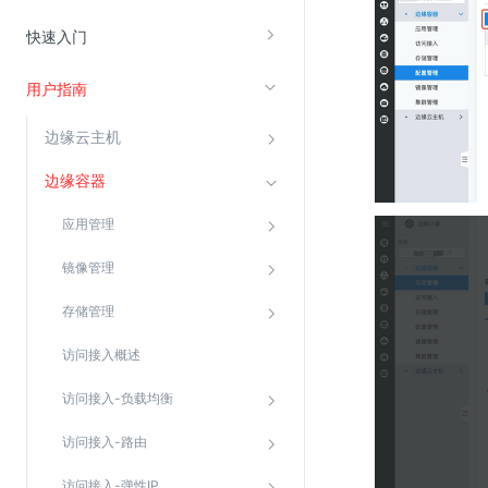
云直播(KLS)
快速入门
云转码(KET)
用户指南
边缘节点计算
边缘云主机
云安全
边缘容器
金山云云防火墙
应用管理
大模型应用防火墙
渗透测试
镜像管理
云堡垒机
存储管理
高防IP(KAD)
访问接入概述
DDoS原生高防
访问接入-负载均衡
主机安全
Web应用防火墙(WAF)
访问接入-路由
密钥管理服务
访问接入-弹性IP