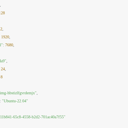
,

128
12
,

 
1920
,

l"
: 
7680
,

da9"
,

 
24
,

 
8
img-hbstizlfgvrdemjx"
,

: 
"Ubuntu-22.04"
11b841-65c8-4558-b2d2-701ac40a7f55"