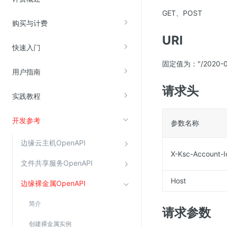
GET、POST
购买与计费
视频云服务
URI
云直播(KLS)
快速入门
云转码(KET)
固定值为："/2020-08-0
用户指南
边缘节点计算
请求头
实践教程
云安全
开发参考
金山云云防火墙
参数名称
大模型应用防火墙
边缘云主机OpenAPI
X-Ksc-Account-I
渗透测试
文件共享服务OpenAPI
云堡垒机
Host
边缘裸金属OpenAPI
高防IP(KAD)
DDoS原生高防
简介
请求参数
主机安全
创建裸金属实例