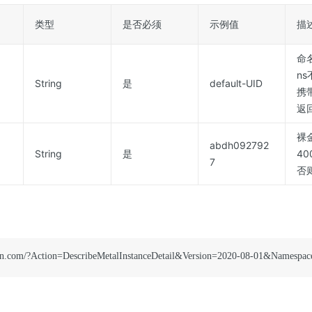
类型
是否必须
示例值
描
命
n
String
是
default-UID
携带
返
裸
abdh092792
String
是
4
7
否
syun.com/?Action=DescribeMetalInstanceDetail&Version=2020-08-01&Names