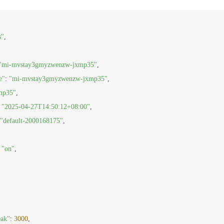
s"
,

"mi-mvstay3gmyzwenzw-jxmp35"
,

e"
: 
"mi-mvstay3gmyzwenzw-jxmp35"
,

mp35"
,

 
"2025-04-27T14:50:12+08:00"
,

"default-2000168175"
,

 
"on"
,

ak"
: 
3000
,
