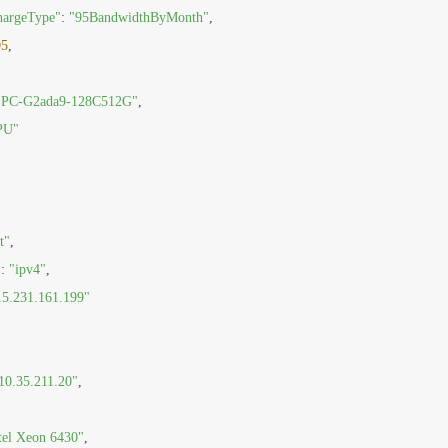
hargeType"
: 
"95BandwidthByMonth"
,

05
,

EPC-G2ada9-128C512G"
,

PU"
t"
,

"
: 
"ipv4"
,

15.231.161.199"
10.35.211.20"
,

tel Xeon 6430"
,
