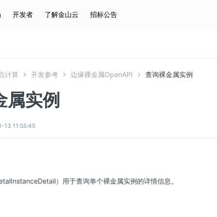
场
开发者
了解金山云
招标公告
热门搜索
云服务器
弹性IP
对象存储
IAM
点计算
开发参考
边缘裸金属OpenAPI
查询裸金属实例
金属实例
3 11:55:45
MetalInstanceDetail）用于查询单个裸金属实例的详情信息。