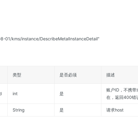
1/kms/instance/DescribeMetalInstanceDetail"
类型
是否必须
描述
账户ID，不携带或
d
int
是
在，返回400错
String
是
请求host