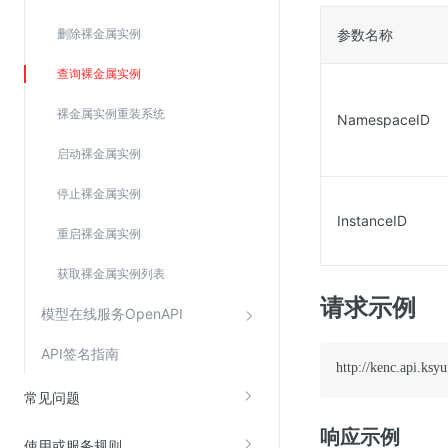
Web应用防火墙(WAF)
删除裸金属实例
参数名称
密钥管理服务
查询裸金属实例
SSL证书管理
云安全中心
裸金属实例重装系统
NamespaceID
应急响应
启动裸金属实例
停止裸金属实例
合规性
InstanceID
资质认证
重启裸金属实例
欧盟数据保护条例（GDPR）
获取裸金属实例列表
请求示例
模型在线服务OpenAPI
API签名指南
http://kenc.api.k
常见问题
响应示例
使用或服务规则