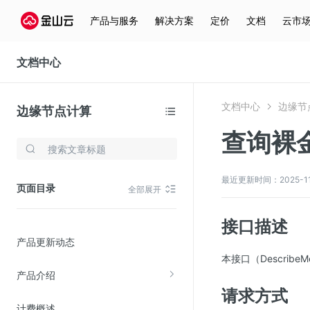
产品与服务
解决方案
定价
文档
云市
文档中心
文档中心
边缘节
边缘节点计算
查询裸
存储与云分发
文件存储KPFS
最近更新时间：2025-11-1
页面目录
全部展开
CDN
对象存储(KS3)
接口描述
产品更新动态
云硬盘(EBS)
本接口（Describe
文件存储KFS
产品介绍
全站加速
请求方式
计费概述
在线迁移服务