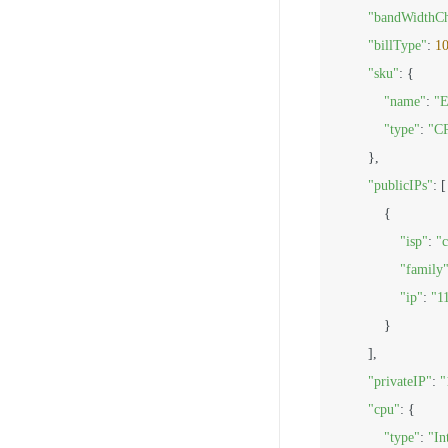
"bandWidthC
"billType"
: 
1
"sku"
: {

"name"
: 
"
"type"
: 
"C
        },

"publicIPs"
: [

            {

"isp"
: 
"c
"family
"ip"
: 
"1
            }

        ],

"privateIP"
: 
"
"cpu"
: {

"type"
: 
"In