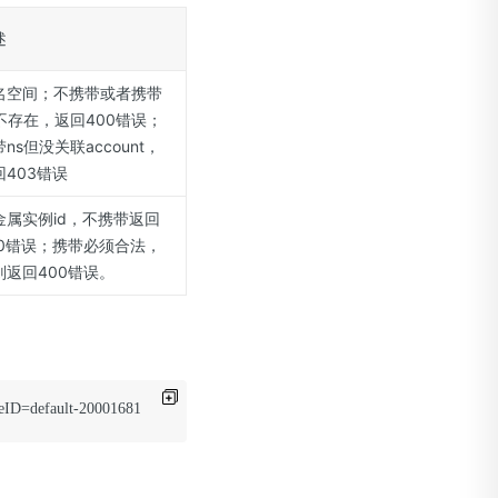
述
名空间；不携带或者携带
s不存在，返回400错误；
ns但没关联account，
回403错误
金属实例id，不携带返回
00错误；携带必须合法，
则返回400错误。
paceID=default-2000168175&InstanceID=mi-mvstay3gmyzwenzw-jxmp35