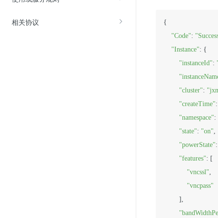
相关协议
{

"Code"
: 
"Succes
"Instance"
: {

"instanceId"
: 
"instanceNam
"cluster"
: 
"jx
"createTime"
:
"namespace"
: 
"state"
: 
"on"
,

"powerState"
:
"features"
: [

"vncssl"
,

"vncpass"
        ],

"bandWidthPe