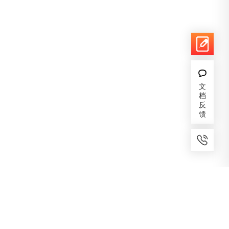
文
档
反
馈
7x24小时服务
免费备案