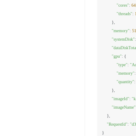
"cores"
: 
64
"threads"
: 
        },

"memory"
: 
5
"systemDisk"
:
"dataDiskTota
"gpu"
: {

"type"
: 
"A
"memory"
:
"quantity"
:
        },

"imageId"
: 
"k
"imageName"
    },

"RequestId"
: 
"d3
}