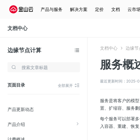
产品与服务
解决方案
定价
文档
云市
文档中心
文档中心
边缘节
边缘节点计算
服务概
存储与云分发
文件存储KPFS
最近更新时间：2025-04-0
页面目录
全部展开
CDN
对象存储(KS3)
服务是将客户的模型
置、扩缩容、服务删
产品更新动态
云硬盘(EBS)
每个服务可以部署多
文件存储KFS
产品介绍
入容器、重建、恢复
全站加速
计费概述
在线迁移服务