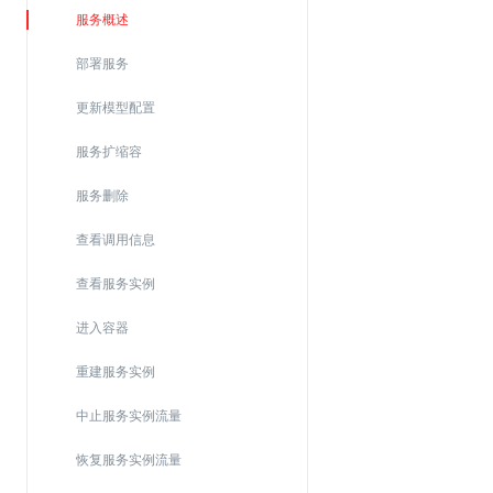
Web应用防火墙(WAF)
服务概述
密钥管理服务
部署服务
SSL证书管理
更新模型配置
云安全中心
服务扩缩容
应急响应
服务删除
合规性
查看调用信息
资质认证
查看服务实例
欧盟数据保护条例（GDPR）
进入容器
重建服务实例
中止服务实例流量
恢复服务实例流量