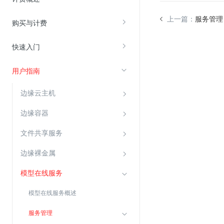
上一篇：
服务管理
购买与计费
视频云服务
云直播(KLS)
快速入门
云转码(KET)
用户指南
边缘节点计算
边缘云主机
云安全
边缘容器
金山云云防火墙
文件共享服务
大模型应用防火墙
渗透测试
边缘裸金属
云堡垒机
模型在线服务
高防IP(KAD)
模型在线服务概述
DDoS原生高防
服务管理
主机安全