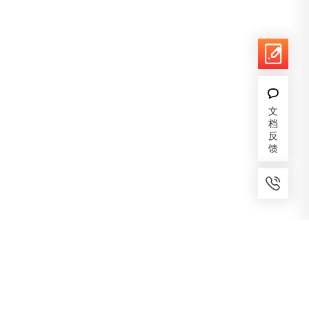
文
档
反
馈
7x24小时服务
免费备案