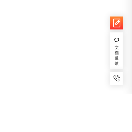
文
档
反
馈
7x24小时服务
免费备案