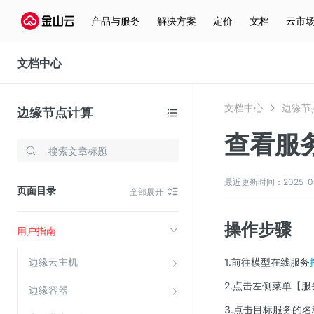
产品与服务
解决方案
定价
文档
云市
文档中心
产品更新动态
产品介绍
文档中心
边缘节
边缘节点计算
计费概述
查看服
存储与云分发
购买与计费
文件存储KPFS
最近更新时间：2025-04-0
页面目录
全部展开
快速入门
CDN
对象存储(KS3)
操作步骤
用户指南
云硬盘(EBS)
边缘云主机
1.前往模型在线服务
文件存储KFS
2.点击左侧菜单【
边缘容器
全站加速
3.点击目标服务的
在线迁移服务