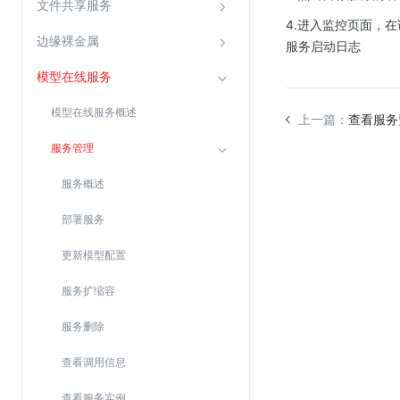
文件共享服务
4.进入监控页面，
边缘裸金属
视频云服务
服务启动日志
模型在线服务
云直播(KLS)
云转码(KET)
模型在线服务概述
上一篇：
查看服务
边缘节点计算
服务管理
云安全
服务概述
金山云云防火墙
部署服务
大模型应用防火墙
更新模型配置
渗透测试
服务扩缩容
云堡垒机
服务删除
高防IP(KAD)
DDoS原生高防
查看调用信息
主机安全
查看服务实例