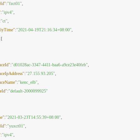
Id"
:
"fzct01"
,
"
:
"ipv4"
,
:
"ct"
,
fiyTime"
:
"2021-04-19T21:16:34+08:00"
,
:
[
nceId"
:
"d01028ac-3347-4411-baa6-a9ce23e40feb"
,
nceIpAddress"
:
"27.155.93.205"
,
nceName"
:
"kenc_elb"
,
eId"
:
"default-2000099925"
me"
:
"2021-03-23T14:55:39+08:00"
,
Id"
:
"yuxct01"
,
"
:
"ipv4"
,