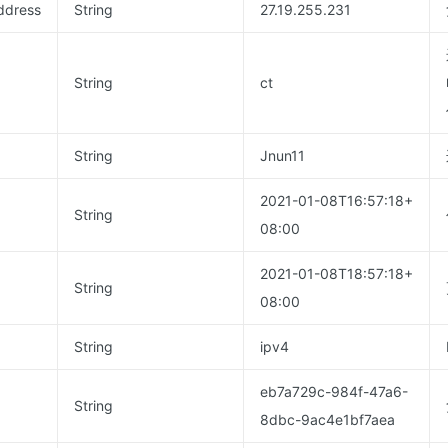
ddress
String
27.19.255.231
String
ct
String
Jnun11
2021-01-08T16:57:18+
String
08:00
2021-01-08T18:57:18+
String
08:00
String
ipv4
eb7a729c-984f-47a6-
String
8dbc-9ac4e1bf7aea