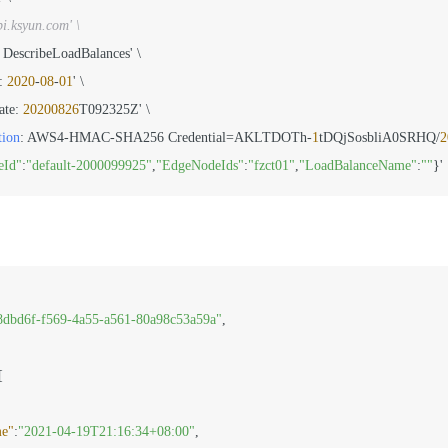
pi.ksyun.com' \
 DescribeLoadBalances' \

: 
2020
-
08
-
01
' \

te: 
20200826
T092325Z' \

tion
: AWS4-HMAC-SHA256 Credential=AKLTDOTh-
1
tDQjSosbliA0SRHQ/
2
eId"
:
"default-2000099925"
,
"EdgeNodeIds"
:
"fzct01"
,
"LoadBalanceName"
:
""
8dbd6f-f569-4a55-a561-80a98c53a59a"
,
[
me"
:
"2021-04-19T21:16:34+08:00"
,