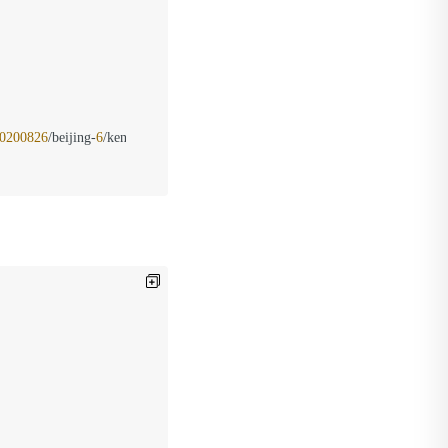
0200826
/beijing-
6
/kenc/aws4_request, SignedHeaders=host;x-amz-date;x-ksc-a