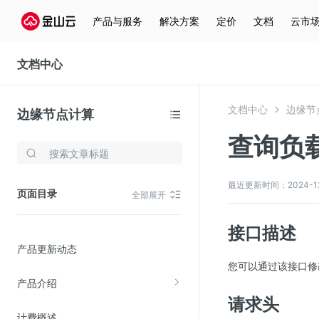
产品与服务
解决方案
定价
文档
云市
文档中心
文档中心
边缘节
边缘节点计算
查询负
存储与云分发
文件存储KPFS
最近更新时间：2024-12-3
页面目录
全部展开
CDN
对象存储(KS3)
接口描述
产品更新动态
云硬盘(EBS)
您可以通过该接口修
文件存储KFS
产品介绍
全站加速
请求头
计费概述
在线迁移服务