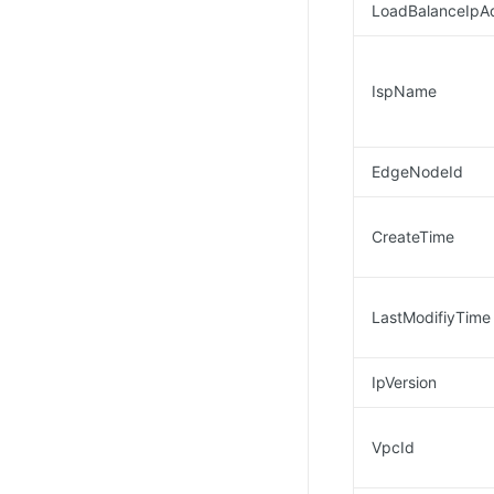
LoadBalanceIpA
IspName
EdgeNodeId
CreateTime
LastModifiyTime
IpVersion
VpcId