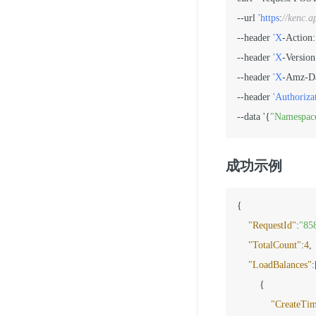
--url 
'https
:
//kenc.a
--header 
'X
-Action:
--header 
'X
-Version
--header 
'X
-Amz-Da
--header 
'Authoriza
--data '{
"Namespac
成功示例
{
"RequestId"
:
"85
"TotalCount"
:
4
,
"LoadBalances"
:
{
"CreateTi