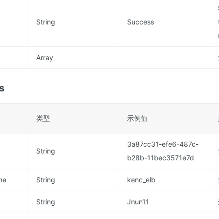
String
Success
Array
s
类型
示例值
3a87cc31-efe6-487c-
String
b28b-11bec3571e7d
me
String
kenc_elb
String
Jnun11