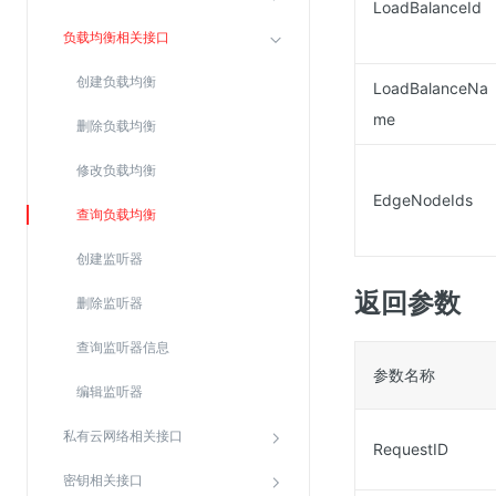
LoadBalanceId
Web应用防火墙(WAF)
负载均衡相关接口
密钥管理服务
创建负载均衡
LoadBalanceNa
SSL证书管理
me
云安全中心
删除负载均衡
应急响应
修改负载均衡
EdgeNodeIds
查询负载均衡
合规性
资质认证
创建监听器
欧盟数据保护条例（GDPR）
返回参数
删除监听器
查询监听器信息
参数名称
编辑监听器
私有云网络相关接口
RequestID
密钥相关接口