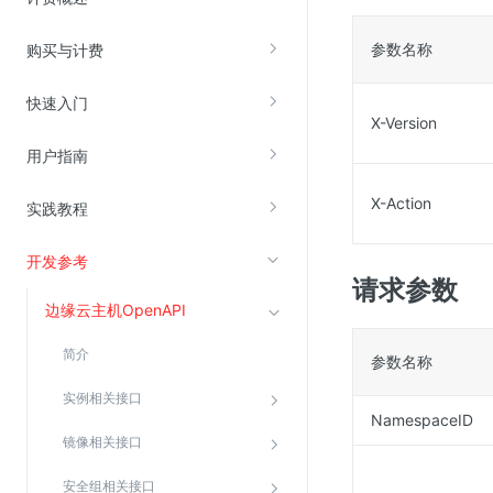
参数名称
购买与计费
视频云服务
云直播(KLS)
快速入门
X-Version
云转码(KET)
用户指南
边缘节点计算
X-Action
实践教程
云安全
开发参考
金山云云防火墙
请求参数
大模型应用防火墙
边缘云主机OpenAPI
渗透测试
简介
参数名称
云堡垒机
实例相关接口
高防IP(KAD)
NamespaceID
DDoS原生高防
镜像相关接口
主机安全
安全组相关接口