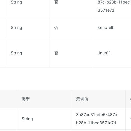
String
否
87c-b28b-11bec
3571e7d
String
否
kenc_elb
String
否
Jnun11
类型
示例值
3a87cc31-efe6-487c-
String
b28b-11bec3571e7d