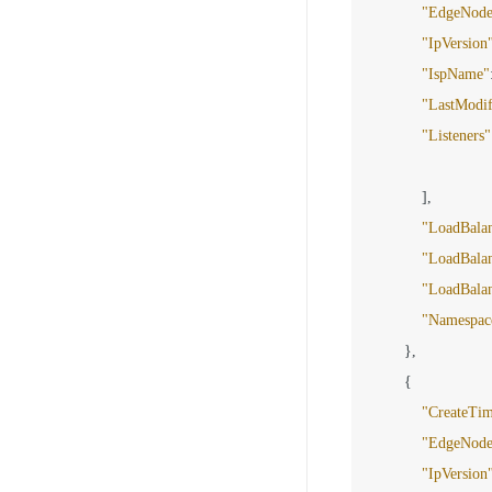
"EdgeNode
"IpVersion
"IspName"
"LastModi
"Listeners"
]
,
"LoadBala
"LoadBala
"LoadBala
"Namespac
}
,
{
"CreateTi
"EdgeNode
"IpVersion