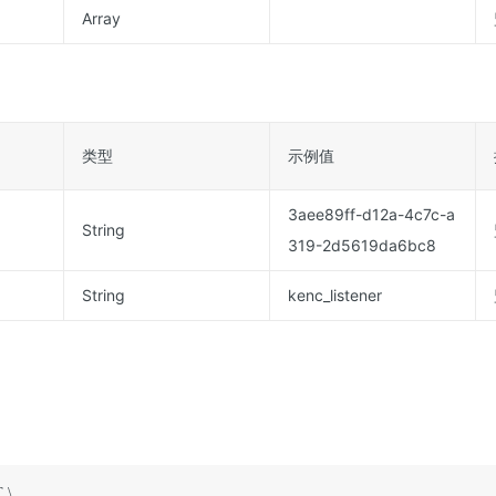
Array
类型
示例值
3aee89ff-d12a-4c7c-a
String
319-2d5619da6bc8
String
kenc_listener
\
