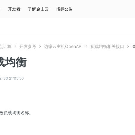
场
开发者
了解金山云
招标公告
热门搜索
云服务器
弹性IP
对象存储
IAM
点计算
开发参考
边缘云主机OpenAPI
负载均衡相关接口
载均衡
0 21:05:56
改负载均衡名称。