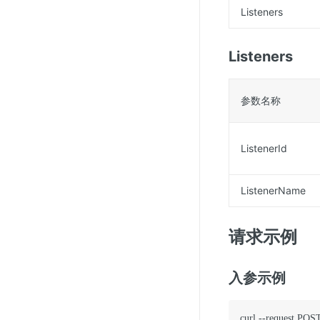
Listeners
Listeners
参数名称
ListenerId
ListenerName
请求示例
入参示例
curl --request POST 