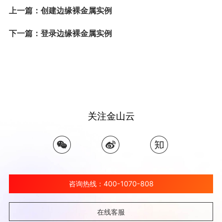
上一篇：创建边缘裸金属实例
下一篇：登录边缘裸金属实例
关注金山云
咨询热线：400-1070-808
在线客服